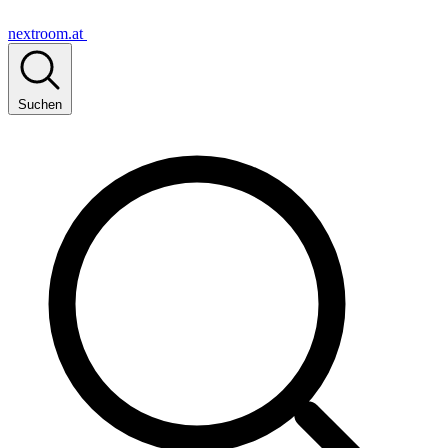
nextroom.at
Suchen