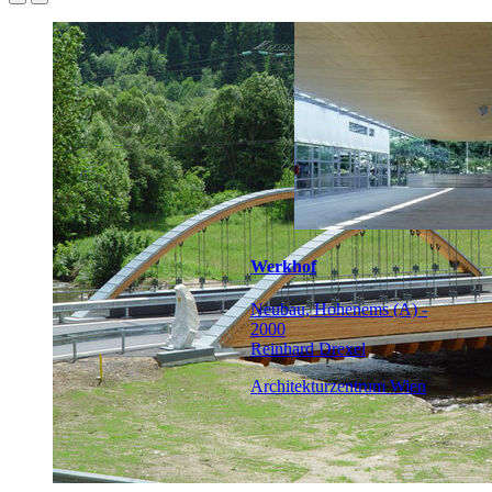
Werkhof
Neubau, Hohenems (A) -
2000
Reinhard Drexel
Architekturzentrum Wien