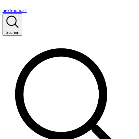
nextroom.at
Suchen