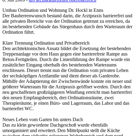
Umbau Ordination und Wohnung Dr. Hockl in Enns
Der Bauherrenwunsch bestand darin, die Arztpraxis barrierefrei und
alle privaten Bereiche von der Ordination getrennt zu erreichen, da
im bestehenden Gebäude das Stiegenhaus durch den Warteraum der
Ordination führt.
Klare Trennung Ordination und Privatbereich
Den architektonischen Ansatz bildet die Ersetzung der bestehenden
Treppenanlage vor dem Haus gegen eine barrierefreie Rampe aus
Beton-Fertigteilen. Durch die Linienführung der Rampe wurde ein
zusätzlicher Eingang oberhalb des bestehenden Warteraums
erschlossen. Dieser trennt nun die Ordination vom privaten Leben
der sechsköpfigen Arztfamilie und dient dieser als Garderobe.
Mithilfe der Adaptierung der Zwischenwände konnte ein neuer und
größerer Warteraum für die Arztpraxis geöffnet werden. Durch den
neu geschaffenen großzügigeren Windfang erreicht man barrierefrei
den neuen Empfangsbereich, drei Ordinationsräume, zwei
Therapieräume, je einen Büro- und Lagerraum, das Labor und das
barrierefrei WC.
Neues Leben vom Garten bis unters Dach
Das zu klein gewordene Dachgeschoß wurde ebenfalls
umorganisiert und erweitert. Den Mittelpunkt stellt die Küche
zwischen dem südseitig gelegenen Wohnbereich und dem nord-