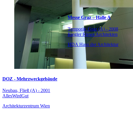
Messe Graz – Halle A
Temporär, Graz (A) - 2008
Riegler Riewe Architekten
HDA Haus der Architektur
DOZ - Mehrzweckgebäude
Neubau, Fließ (A) - 2001
AllesWirdGut
Architekturzentrum Wien