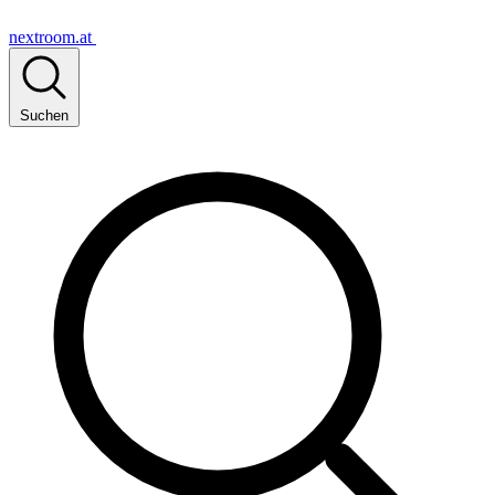
nextroom.at
Suchen