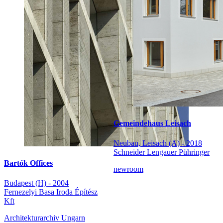
Gemeindehaus Leisach
Neubau, Leisach (A) - 2018
Schneider Lengauer Pühringer
Bartók Offices
newroom
Budapest (H) - 2004
Fernezelyi Basa Iroda Építész
Kft
Architekturarchiv Ungarn