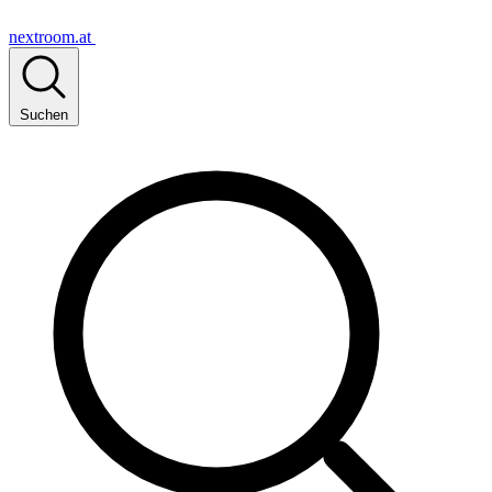
nextroom.at
Suchen