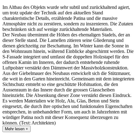
Im Altbau des Objekts wurde sehr subtil und zurückhaltend agiert,
um trotz update der Technik auf den aktuellen Stand
charakteristische Details, erzählende Patina und die massive
Atmosphäre nicht zu zerstören, sondern zu inszenieren. Die Zutaten
beschränken sich auf wenige zurückhaltende Materialien.
Der Neubau übernimmt die Höhen des ehemaligen Stadels, der an
dieser Stelle stand. Die Lamellen zitieren seine Gliederung und
dienen gleichzeitig zur Beschattung. Im Winter kann die Sonne in
den Wohnraum hinein, während Einblicke abgeschirmt werden. Die
S-Fassade integriert und umfasst die doppelten Holzstapel für den
offenen Kamin im Inneren, der dadurch entstehende ruhende
Luftpolster verstärkt den Dämmwert der Massivholzkonstruktion.
Aus der Giebelmauer des Neubaus entwickelt sich die Stützmauer,
die weit in den Garten hineinreicht. Gemeinsam mit dem integrierten
Sichtschutz entsteht so eine geschützte Hofsituation, die den
Aussenraum in das Innere durch die grossen Glasscheiben
hineinzieht. Die Absenkung dieser Zone verstärkt diesen Eindruck.
Es werden Materialien wie Holz, Alu, Glas, Beton und Stein
eingesetzt, die durch ihre optischen und funktionalen Eigenschaften
entsprechen, in unbehandelter Form, um auch in Jahrzehnten mit
würdiger Patina noch mit dieser Konsequenz überzeugen zu
können. (Text: Architekten)
Mehr lesen +