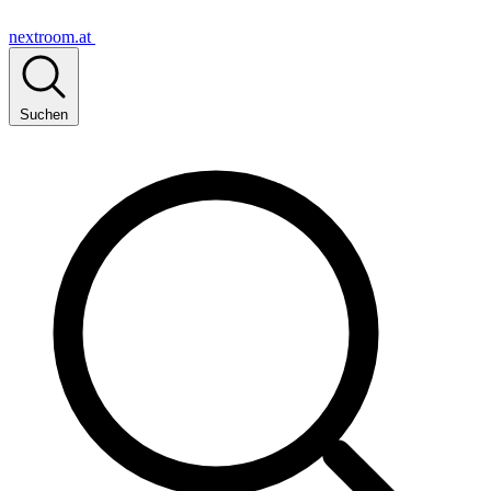
nextroom.at
Suchen