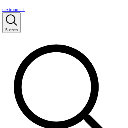
nextroom.at
Suchen