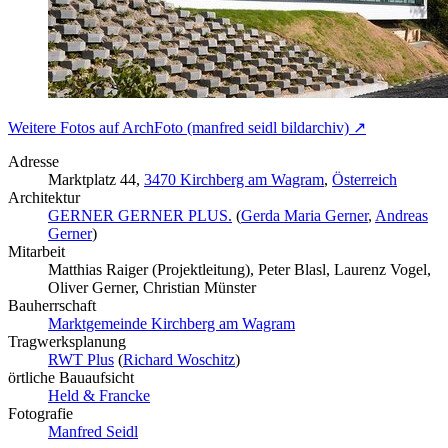
Weitere Fotos auf ArchFoto (manfred seidl bildarchiv) ↗
Adresse
Marktplatz 44,
3470 Kirchberg am Wagram
,
Österreich
Architektur
GERNER GERNER PLUS.
(
Gerda Maria Gerner
,
Andreas
Gerner
)
Mitarbeit
Matthias Raiger (Projektleitung), Peter Blasl, Laurenz Vogel,
Oliver Gerner, Christian Münster
Bauherrschaft
Marktgemeinde Kirchberg am Wagram
Tragwerksplanung
RWT Plus
(
Richard Woschitz
)
örtliche Bauaufsicht
Held & Francke
Fotografie
Manfred Seidl