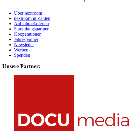
Über nextroom
nextroom in Zahlen
Aufnahmekriterien
Sammlungspartner
Kooperationen
Jahrespartner
Newsletter
Werben
Spenden
Unsere Partner: