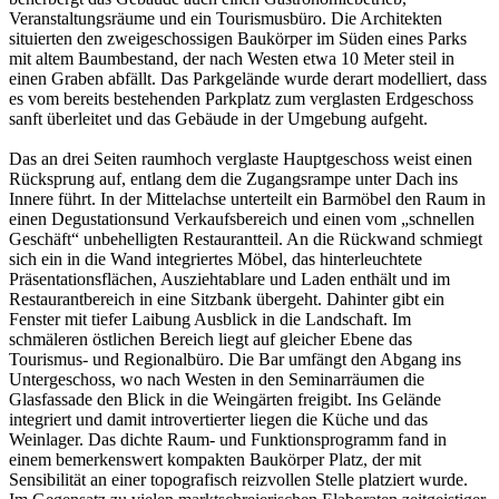
Veranstaltungsräume und ein Tourismusbüro. Die Architekten
situierten den zweigeschossigen Baukörper im Süden eines Parks
mit altem Baumbestand, der nach Westen etwa 10 Meter steil in
einen Graben abfällt. Das Parkgelände wurde derart modelliert, dass
es vom bereits bestehenden Parkplatz zum verglasten Erdgeschoss
sanft überleitet und das Gebäude in der Umgebung aufgeht.
Das an drei Seiten raumhoch verglaste Hauptgeschoss weist einen
Rücksprung auf, entlang dem die Zugangsrampe unter Dach ins
Innere führt. In der Mittelachse unterteilt ein Barmöbel den Raum in
einen Degustationsund Verkaufsbereich und einen vom „schnellen
Geschäft“ unbehelligten Restaurantteil. An die Rückwand schmiegt
sich ein in die Wand integriertes Möbel, das hinterleuchtete
Präsentationsflächen, Ausziehtablare und Laden enthält und im
Restaurantbereich in eine Sitzbank übergeht. Dahinter gibt ein
Fenster mit tiefer Laibung Ausblick in die Landschaft. Im
schmäleren östlichen Bereich liegt auf gleicher Ebene das
Tourismus- und Regionalbüro. Die Bar umfängt den Abgang ins
Untergeschoss, wo nach Westen in den Seminarräumen die
Glasfassade den Blick in die Weingärten freigibt. Ins Gelände
integriert und damit introvertierter liegen die Küche und das
Weinlager. Das dichte Raum- und Funktionsprogramm fand in
einem bemerkenswert kompakten Baukörper Platz, der mit
Sensibilität an einer topografisch reizvollen Stelle platziert wurde.