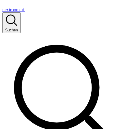
nextroom.at
Suchen