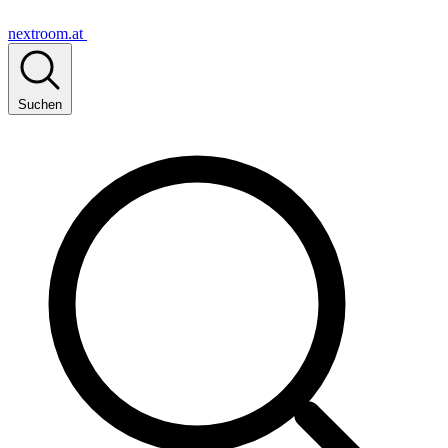
nextroom.at
Suchen