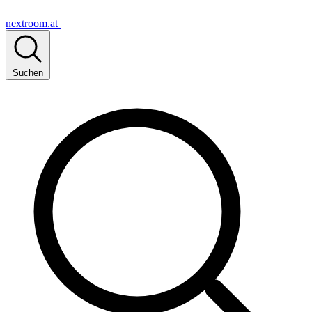
nextroom.at
Suchen