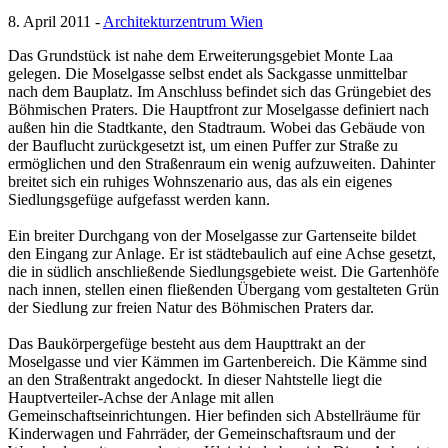
8. April 2011 -
Architekturzentrum Wien
Das Grundstück ist nahe dem Erweiterungsgebiet Monte Laa
gelegen. Die Moselgasse selbst endet als Sackgasse unmittelbar
nach dem Bauplatz. Im Anschluss befindet sich das Grüngebiet des
Böhmischen Praters. Die Hauptfront zur Moselgasse definiert nach
außen hin die Stadtkante, den Stadtraum. Wobei das Gebäude von
der Bauflucht zurückgesetzt ist, um einen Puffer zur Straße zu
ermöglichen und den Straßenraum ein wenig aufzuweiten. Dahinter
breitet sich ein ruhiges Wohnszenario aus, das als ein eigenes
Siedlungsgefüge aufgefasst werden kann.
Ein breiter Durchgang von der Moselgasse zur Gartenseite bildet
den Eingang zur Anlage. Er ist städtebaulich auf eine Achse gesetzt,
die in südlich anschließende Siedlungsgebiete weist. Die Gartenhöfe
nach innen, stellen einen fließenden Übergang vom gestalteten Grün
der Siedlung zur freien Natur des Böhmischen Praters dar.
Das Baukörpergefüge besteht aus dem Haupttrakt an der
Moselgasse und vier Kämmen im Gartenbereich. Die Kämme sind
an den Straßentrakt angedockt. In dieser Nahtstelle liegt die
Hauptverteiler-Achse der Anlage mit allen
Gemeinschaftseinrichtungen. Hier befinden sich Abstellräume für
Kinderwagen und Fahrräder, der Gemeinschaftsraum und der