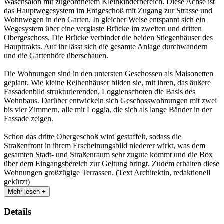
Waschsalon mit zugeordnetem Kleinkinderbereich. Diese Achse ist
das Hauptwegesystem im Erdgeschoß mit Zugang zur Strasse und
Wohnwegen in den Garten. In gleicher Weise entspannt sich ein
Wegesystem über eine verglaste Brücke im zweiten und dritten
Obergeschoss. Die Brücke verbindet die beiden Stiegenhäuser des
Haupttrakts. Auf ihr lässt sich die gesamte Anlage durchwandern
und die Gartenhöfe überschauen.
Die Wohnungen sind in den untersten Geschossen als Maisonetten
geplant. Wie kleine Reihenhäuser bilden sie, mit ihren, das äußere
Fassadenbild strukturierenden, Loggienschoten die Basis des
Wohnbaus. Darüber entwickeln sich Geschosswohnungen mit zwei
bis vier Zimmern, alle mit Loggia, die sich als lange Bänder in der
Fassade zeigen.
Schon das dritte Obergeschoß wird gestaffelt, sodass die
Straßenfront in ihrem Erscheinungsbild niederer wirkt, was dem
gesamten Stadt- und Straßenraum sehr zugute kommt und die Box
über dem Eingangsbereich zur Geltung bringt. Zudem erhalten diese
Wohnungen großzügige Terrassen. (Text Architektin, redaktionell
gekürzt)
Mehr lesen +
Details