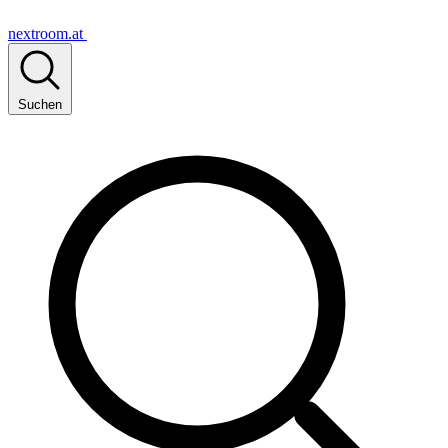
nextroom.at
Suchen