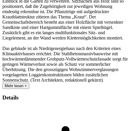
Einblick in die Gärten zu verwehren. Sitzflächen aus Holz sind so
positioniert, daß die Zugehörigkeit zur jeweiligen Wohnung
eindeutig erkennbar ist. Die Pflanztröge mit aufgedruckter
Krautblattstruktur zitieren das Thema „Kraut“. Der
Gemeinschaftsbereich besteht aus einer Holzfläche mit versenkter
Sandkiste und einer Hartgummifläche mit einem Spielhügel.
Zusätzlich gibt es ein langes multifunktionales Sitz- und
Liegelement, an der Wand werden Klettermöglichkeiten montiert.
Das gebäude ist als Niedrigenergiehaus nach den Kriterien eines
Klimaaktivhauses errichtet. Die Stahlbetonmassivbauweise mit
hochwärmedämmender Grobputz-Vollwärmeschutzfassade sorgt für
geringen Wärmeverlust sowie als Schutz vor sommerlicher
Überhitzung. Die den grosszügigen Wohnzimmerverglasungen
vorgelagerten Loggienkonstruktionen bilden zusätzlichen
Sonnenschutz. (Text Architekten, redaktionell gekürzt)
Mehr lesen +
Details