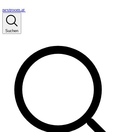
nextroom.at
Suchen