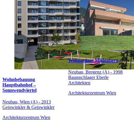
Wohnanlage Mildenberg
Neubau, Bregenz (A) - 1998
Baumschlager Eberle
Wohnbebauung
Architekten
Hauptbahnhof –
Sonnwendviertel
Architekturzentrum Wien
Neubau, Wien (A) - 2013
Geiswinkler & Geiswinkler
Architekturzentrum Wien