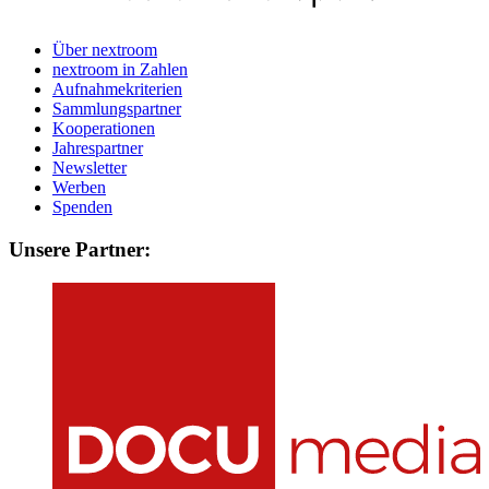
Über nextroom
nextroom in Zahlen
Aufnahmekriterien
Sammlungspartner
Kooperationen
Jahrespartner
Newsletter
Werben
Spenden
Unsere Partner: