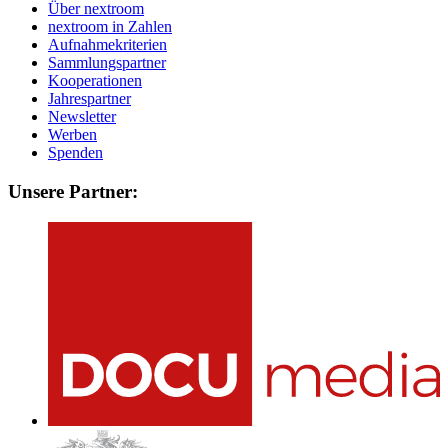
Über nextroom
nextroom in Zahlen
Aufnahmekriterien
Sammlungspartner
Kooperationen
Jahrespartner
Newsletter
Werben
Spenden
Unsere Partner: