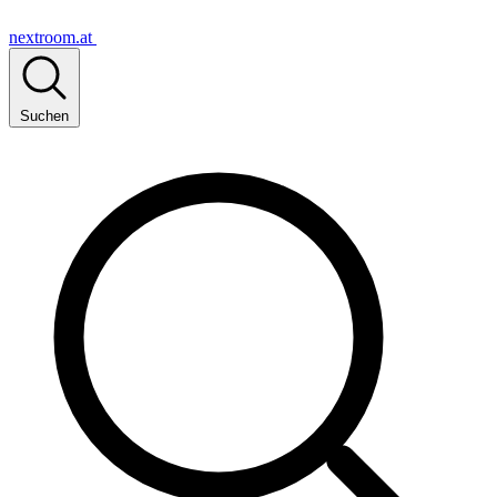
nextroom.at
Suchen