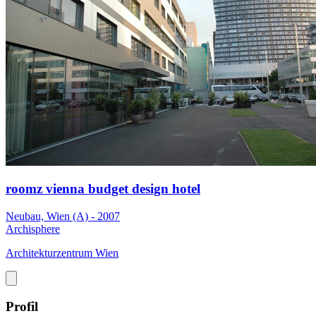
roomz vienna budget design hotel
Neubau, Wien (A) - 2007
Archisphere
Architekturzentrum Wien
Profil