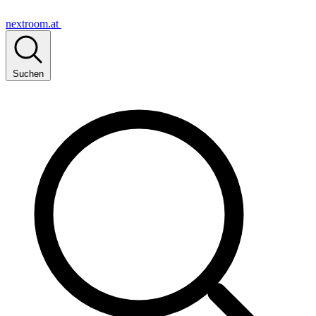
nextroom.at
Suchen