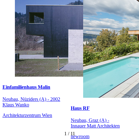
Einfamilienhaus Malin
Neubau, Nüziders (A) - 2002
Klaus Wanko
Haus RF
Architekturzentrum Wien
Neubau, Graz (A) -
Innauer Matt Architekten
1
/
11
newroom