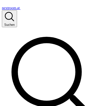
nextroom.at
Suchen