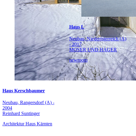
Haus L
Neubau, Niederösterreich (A)
- 2017
MOSER UND HAGER
newroom
Haus Kerschbaumer
Neubau, Rangersdorf (A) -
2004
Reinhard Suntinger
Architektur Haus Kärnten