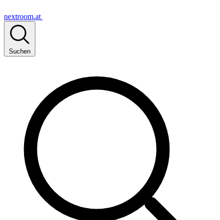
nextroom.at
Suchen