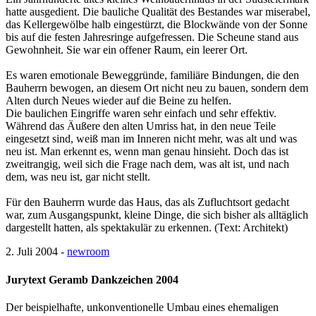
hatte ausgedient. Die bauliche Qualität des Bestandes war miserabel,
das Kellergewölbe halb eingestürzt, die Blockwände von der Sonne
bis auf die festen Jahresringe aufgefressen. Die Scheune stand aus
Gewohnheit. Sie war ein offener Raum, ein leerer Ort.
Es waren emotionale Beweggründe, familiäre Bindungen, die den
Bauherrn bewogen, an diesem Ort nicht neu zu bauen, sondern dem
Alten durch Neues wieder auf die Beine zu helfen.
Die baulichen Eingriffe waren sehr einfach und sehr effektiv.
Während das Äußere den alten Umriss hat, in den neue Teile
eingesetzt sind, weiß man im Inneren nicht mehr, was alt und was
neu ist. Man erkennt es, wenn man genau hinsieht. Doch das ist
zweitrangig, weil sich die Frage nach dem, was alt ist, und nach
dem, was neu ist, gar nicht stellt.
Für den Bauherrn wurde das Haus, das als Zufluchtsort gedacht
war, zum Ausgangspunkt, kleine Dinge, die sich bisher als alltäglich
dargestellt hatten, als spektakulär zu erkennen. (Text: Architekt)
2. Juli 2004 -
newroom
Jurytext Geramb Dankzeichen 2004
Der beispielhafte, unkonventionelle Umbau eines ehemaligen