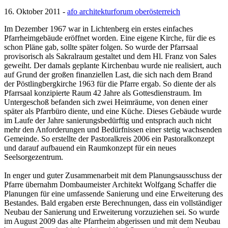
16. Oktober 2011 -
afo architekturforum oberösterreich
Im Dezember 1967 war in Lichtenberg ein erstes einfaches
Pfarrheimgebäude eröffnet worden. Eine eigene Kirche, für die es
schon Pläne gab, sollte später folgen. So wurde der Pfarrsaal
provisorisch als Sakralraum gestaltet und dem Hl. Franz von Sales
geweiht. Der damals geplante Kirchenbau wurde nie realisiert, auch
auf Grund der großen finanziellen Last, die sich nach dem Brand
der Pöstlingbergkirche 1963 für die Pfarre ergab. So diente der als
Pfarrsaal konzipierte Raum 42 Jahre als Gottesdienstraum. Im
Untergeschoß befanden sich zwei Heimräume, von denen einer
später als Pfarrbüro diente, und eine Küche. Dieses Gebäude wurde
im Laufe der Jahre sanierungsbedürftig und entsprach auch nicht
mehr den Anforderungen und Bedürfnissen einer stetig wachsenden
Gemeinde. So erstellte der Pastoralkreis 2006 ein Pastoralkonzept
und darauf aufbauend ein Raumkonzept für ein neues
Seelsorgezentrum.
In enger und guter Zusammenarbeit mit dem Planungsausschuss der
Pfarre übernahm Dombaumeister Architekt Wolfgang Schaffer die
Planungen für eine umfassende Sanierung und eine Erweiterung des
Bestandes. Bald ergaben erste Berechnungen, dass ein vollständiger
Neubau der Sanierung und Erweiterung vorzuziehen sei. So wurde
im August 2009 das alte Pfarrheim abgerissen und mit dem Neubau