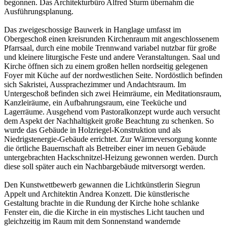
begonnen. Das Architekturbüro Alfred Sturm übernahm die
Ausführungsplanung.
Das zweigeschossige Bauwerk in Hanglage umfasst im
Obergeschoß einen kreisrunden Kirchenraum mit angeschlossenem
Pfarrsaal, durch eine mobile Trennwand variabel nutzbar für große
und kleinere liturgische Feste und andere Veranstaltungen. Saal und
Kirche öffnen sich zu einem großen hellen nordseitig gelegenen
Foyer mit Küche auf der nordwestlichen Seite. Nordöstlich befinden
sich Sakristei, Aussprachezimmer und Andachtsraum. Im
Untergeschoß befinden sich zwei Heimräume, ein Meditationsraum,
Kanzleiräume, ein Aufbahrungsraum, eine Teeküche und
Lagerräume. Ausgehend vom Pastoralkonzept wurde auch versucht
dem Aspekt der Nachhaltigkeit große Beachtung zu schenken. So
wurde das Gebäude in Holzriegel-Konstruktion und als
Niedrigstenergie-Gebäude errichtet. Zur Wärmeversorgung konnte
die örtliche Bauernschaft als Betreiber einer im neuen Gebäude
untergebrachten Hackschnitzel-Heizung gewonnen werden. Durch
diese soll später auch ein Nachbargebäude mitversorgt werden.
Den Kunstwettbewerb gewannen die Lichtkünstlerin Siegrun
Appelt und Architektin Andrea Konzett. Die künstlerische
Gestaltung brachte in die Rundung der Kirche hohe schlanke
Fenster ein, die die Kirche in ein mystisches Licht tauchen und
gleichzeitig im Raum mit dem Sonnenstand wandernde