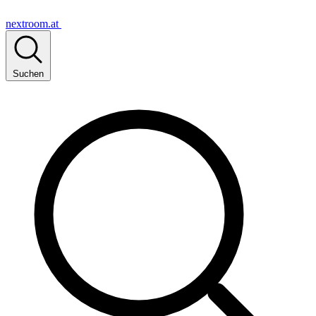
nextroom.at
Suchen