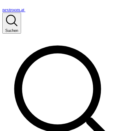
nextroom.at
Suchen