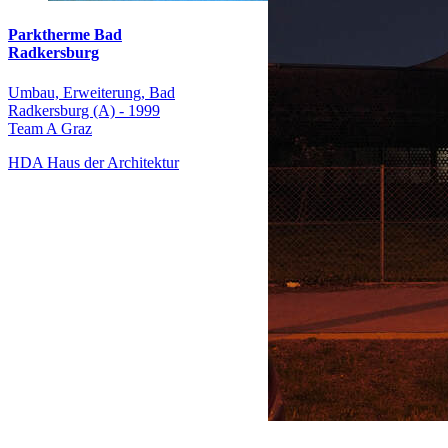
Parktherme Bad
Radkersburg
Umbau, Erweiterung, Bad
Radkersburg (A) - 1999
Team A Graz
HDA Haus der Architektur