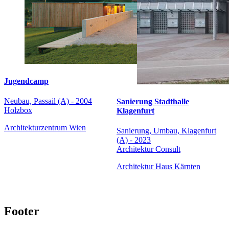
Jugendcamp
Neubau, Passail (A) - 2004
Sanierung Stadthalle
Holzbox
Klagenfurt
Architekturzentrum Wien
Sanierung, Umbau, Klagenfurt
(A) - 2023
Architektur Consult
Architektur Haus Kärnten
Footer