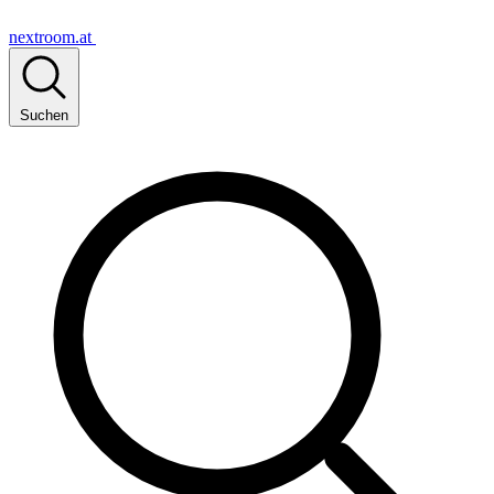
nextroom.at
Suchen