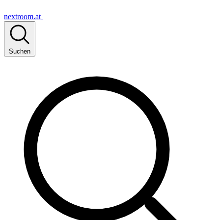
nextroom.at
Suchen