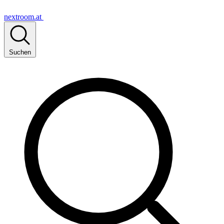
nextroom.at
Suchen