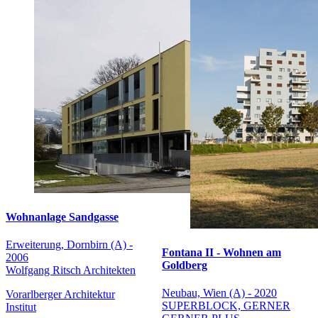
Wohnanlage Sandgasse
Erweiterung, Dornbirn (A) -
Fontana II - Wohnen am
2006
Goldberg
Wolfgang Ritsch Architekten
Neubau, Wien (A) - 2020
Vorarlberger Architektur
SUPERBLOCK, GERNER
Institut