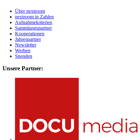
Über nextroom
nextroom in Zahlen
Aufnahmekriterien
Sammlungspartner
Kooperationen
Jahrespartner
Newsletter
Werben
Spenden
Unsere Partner: