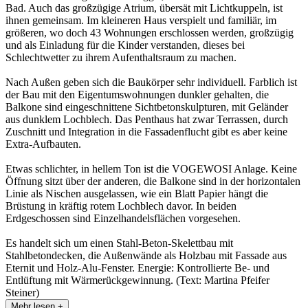
Bad. Auch das großzügige Atrium, übersät mit Lichtkuppeln, ist
ihnen gemeinsam. Im kleineren Haus verspielt und familiär, im
größeren, wo doch 43 Wohnungen erschlossen werden, großzügig
und als Einladung für die Kinder verstanden, dieses bei
Schlechtwetter zu ihrem Aufenthaltsraum zu machen.
Nach Außen geben sich die Baukörper sehr individuell. Farblich ist
der Bau mit den Eigentumswohnungen dunkler gehalten, die
Balkone sind eingeschnittene Sichtbetonskulpturen, mit Geländer
aus dunklem Lochblech. Das Penthaus hat zwar Terrassen, durch
Zuschnitt und Integration in die Fassadenflucht gibt es aber keine
Extra-Aufbauten.
Etwas schlichter, in hellem Ton ist die VOGEWOSI Anlage. Keine
Öffnung sitzt über der anderen, die Balkone sind in der horizontalen
Linie als Nischen ausgelassen, wie ein Blatt Papier hängt die
Brüstung in kräftig rotem Lochblech davor. In beiden
Erdgeschossen sind Einzelhandelsflächen vorgesehen.
Es handelt sich um einen Stahl-Beton-Skelettbau mit
Stahlbetondecken, die Außenwände als Holzbau mit Fassade aus
Eternit und Holz-Alu-Fenster. Energie: Kontrollierte Be- und
Entlüftung mit Wärmerückgewinnung. (Text: Martina Pfeifer
Steiner)
Mehr lesen +