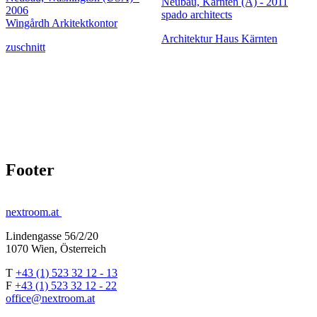
Neubau, Kärnten (A) - 2011
2006
spado architects
Wingårdh Arkitektkontor
Architektur Haus Kärnten
zuschnitt
Footer
nextroom.at
Lindengasse 56/2/20
1070 Wien, Österreich
T
+43 (1) 523 32 12 - 13
F
+43 (1) 523 32 12 - 22
office@nextroom.at