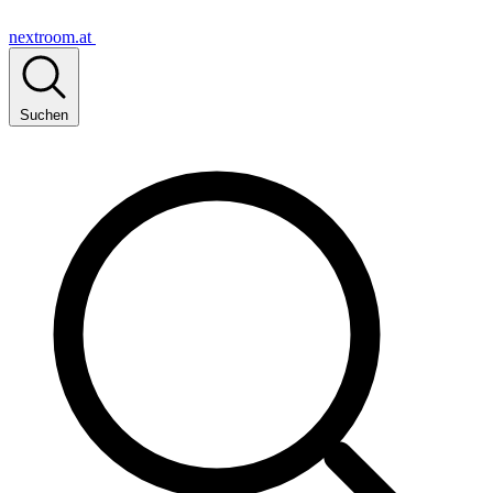
nextroom.at
Suchen