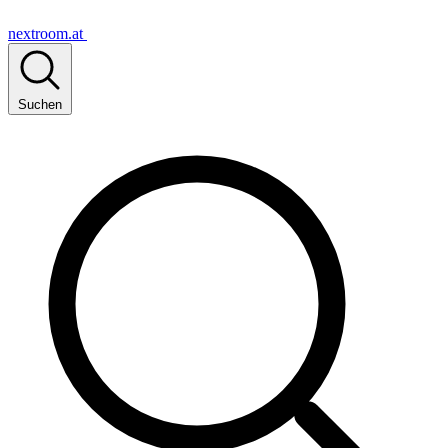
nextroom.at
Suchen