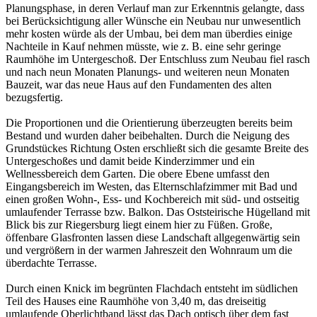
Planungsphase, in deren Verlauf man zur Erkenntnis gelangte, dass
bei Berücksichtigung aller Wünsche ein Neubau nur unwesentlich
mehr kosten würde als der Umbau, bei dem man überdies einige
Nachteile in Kauf nehmen müsste, wie z. B. eine sehr geringe
Raumhöhe im Untergeschoß. Der Entschluss zum Neubau fiel rasch
und nach neun Monaten Planungs- und weiteren neun Monaten
Bauzeit, war das neue Haus auf den Fundamenten des alten
bezugsfertig.
Die Proportionen und die Orientierung überzeugten bereits beim
Bestand und wurden daher beibehalten. Durch die Neigung des
Grundstückes Richtung Osten erschließt sich die gesamte Breite des
Untergeschoßes und damit beide Kinderzimmer und ein
Wellnessbereich dem Garten. Die obere Ebene umfasst den
Eingangsbereich im Westen, das Elternschlafzimmer mit Bad und
einen großen Wohn-, Ess- und Kochbereich mit süd- und ostseitig
umlaufender Terrasse bzw. Balkon. Das Oststeirische Hügelland mit
Blick bis zur Riegersburg liegt einem hier zu Füßen. Große,
öffenbare Glasfronten lassen diese Landschaft allgegenwärtig sein
und vergrößern in der warmen Jahreszeit den Wohnraum um die
überdachte Terrasse.
Durch einen Knick im begrünten Flachdach entsteht im südlichen
Teil des Hauses eine Raumhöhe von 3,40 m, das dreiseitig
umlaufende Oberlichtband lässt das Dach optisch über dem fast