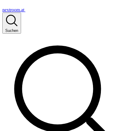
nextroom.at
Suchen