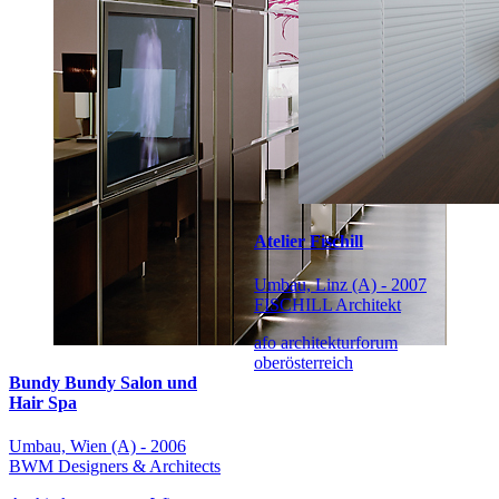
Atelier Fischill
Umbau, Linz (A) - 2007
FISCHILL Architekt
afo architekturforum
oberösterreich
Bundy Bundy Salon und
Hair Spa
Umbau, Wien (A) - 2006
BWM Designers & Architects