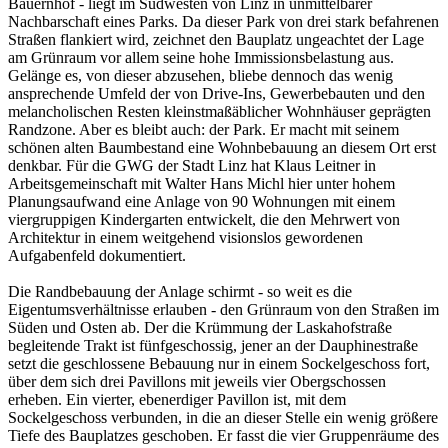
Bauernhof - liegt im Südwesten von Linz in unmittelbarer
Nachbarschaft eines Parks. Da dieser Park von drei stark befahrenen
Straßen flankiert wird, zeichnet den Bauplatz ungeachtet der Lage
am Grünraum vor allem seine hohe Immissionsbelastung aus.
Gelänge es, von dieser abzusehen, bliebe dennoch das wenig
ansprechende Umfeld der von Drive-Ins, Gewerbebauten und den
melancholischen Resten kleinstmaßäblicher Wohnhäuser geprägten
Randzone. Aber es bleibt auch: der Park. Er macht mit seinem
schönen alten Baumbestand eine Wohnbebauung an diesem Ort erst
denkbar. Für die GWG der Stadt Linz hat Klaus Leitner in
Arbeitsgemeinschaft mit Walter Hans Michl hier unter hohem
Planungsaufwand eine Anlage von 90 Wohnungen mit einem
viergruppigen Kindergarten entwickelt, die den Mehrwert von
Architektur in einem weitgehend visionslos gewordenen
Aufgabenfeld dokumentiert.
Die Randbebauung der Anlage schirmt - so weit es die
Eigentumsverhältnisse erlauben - den Grünraum von den Straßen im
Süden und Osten ab. Der die Krümmung der Laskahofstraße
begleitende Trakt ist fünfgeschossig, jener an der Dauphinestraße
setzt die geschlossene Bebauung nur in einem Sockelgeschoss fort,
über dem sich drei Pavillons mit jeweils vier Obergschossen
erheben. Ein vierter, ebenerdiger Pavillon ist, mit dem
Sockelgeschoss verbunden, in die an dieser Stelle ein wenig größere
Tiefe des Bauplatzes geschoben. Er fasst die vier Gruppenräume des