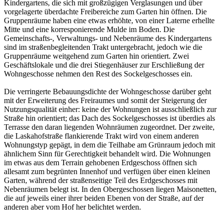
Kindergartens, die sich mit großzügigen Verglasungen und über
vorgelagerte überdachte Freibereiche zum Garten hin öffnen. Die
Gruppenräume haben eine etwas erhöhte, von einer Laterne erhellte
Mitte und eine korresponierende Mulde im Boden. Die
Gemeinschafts-, Verwaltungs- und Nebenräume des Kindergartens
sind im straßenbegleitenden Trakt untergebracht, jedoch wie die
Gruppenräume weitgehend zum Garten hin orientiert. Zwei
Geschäftslokale und die drei Stiegenhäuser zur Erschließung der
Wohngeschosse nehmen den Rest des Sockelgeschosses ein.
Die verringerte Bebauungsdichte der Wohngeschosse darüber geht
mit der Erweiterung des Freiraumes und somit der Steigerung der
Nutzungsqualität einher: keine der Wohnungen ist ausschließlich zur
Straße hin orientiert; das Dach des Sockelgeschosses ist überdies als
Terrasse den daran liegenden Wohnräumen zugeordnet. Der zweite,
die Laskahofstraße flankierende Trakt wird von einem anderen
Wohnungstyp gepägt, in dem die Teilhabe am Grünraum jedoch mit
ähnlichem Sinn für Gerechtigkeit behandelt wird. Die Wohnungen
im etwas aus dem Terrain gehobenen Erdgeschoss öffnen sich
allesamt zum begrünten Innenhof und verfügen über einen kleinen
Garten, während der straßenseitige Teil des Erdgeschosses mit
Nebenräumen belegt ist. In den Obergeschossen liegen Maisonetten,
die auf jeweils einer ihrer beiden Ebenen von der Straße, auf der
anderen aber vom Hof her belichtet werden.