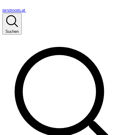
nextroom.at
Suchen