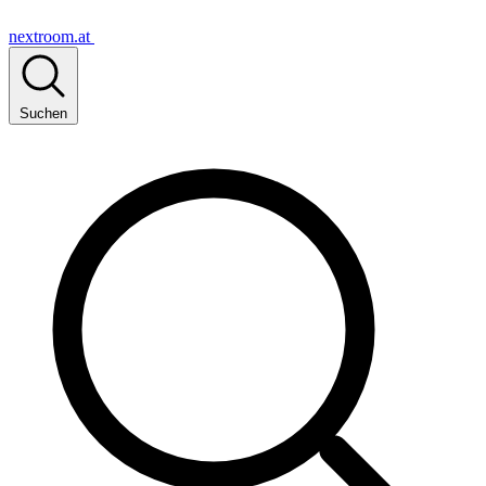
nextroom.at
Suchen