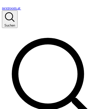
nextroom.at
Suchen