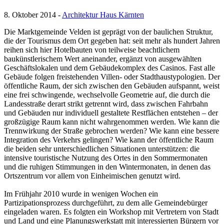
8. Oktober 2014 -
Architektur Haus Kärnten
Die Marktgemeinde Velden ist geprägt von der baulichen Struktur,
die der Tourismus dem Ort gegeben hat: seit mehr als hundert Jahren
reihen sich hier Hotelbauten von teilweise beachtlichem
baukünstlerischem Wert aneinander, ergänzt von ausgewählten
Geschäftslokalen und dem Gebäudekomplex des Casinos. Fast alle
Gebäude folgen freistehenden Villen- oder Stadthaustypologien. Der
öffentliche Raum, der sich zwischen den Gebäuden aufspannt, weist
eine frei schwingende, wechselvolle Geometrie auf, die durch die
Landesstraße derart strikt getrennt wird, dass zwischen Fahrbahn
und Gebäuden nur individuell gestaltete Restflächen entstehen – der
großzügige Raum kann nicht wahrgenommen werden. Wie kann die
Trennwirkung der Straße gebrochen werden? Wie kann eine bessere
Integration des Verkehrs gelingen? Wie kann der öffentliche Raum
die beiden sehr unterschiedlichen Situationen unterstützen: die
intensive touristische Nutzung des Ortes in den Sommermonaten
und die ruhigen Stimmungen in den Wintermonaten, in denen das
Ortszentrum vor allem von Einheimischen genutzt wird.
Im Frühjahr 2010 wurde in wenigen Wochen ein
Partizipationsprozess durchgeführt, zu dem alle Gemeindebürger
eingeladen waren. Es folgten ein Workshop mit Vertretern von Stadt
und Land und eine Planungswerkstatt mit interessierten Bürgern vor