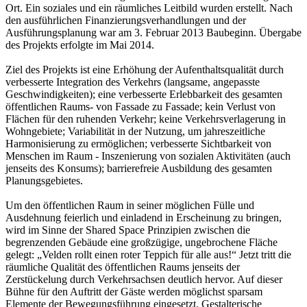
Ort. Ein soziales und ein räumliches Leitbild wurden erstellt. Nach
den ausführlichen Finanzierungsverhandlungen und der
Ausführungsplanung war am 3. Februar 2013 Baubeginn. Übergabe
des Projekts erfolgte im Mai 2014.
Ziel des Projekts ist eine Erhöhung der Aufenthaltsqualität durch
verbesserte Integration des Verkehrs (langsame, angepasste
Geschwindigkeiten); eine verbesserte Erlebbarkeit des gesamten
öffentlichen Raums- von Fassade zu Fassade; kein Verlust von
Flächen für den ruhenden Verkehr; keine Verkehrsverlagerung in
Wohngebiete; Variabilität in der Nutzung, um jahreszeitliche
Harmonisierung zu ermöglichen; verbesserte Sichtbarkeit von
Menschen im Raum - Inszenierung von sozialen Aktivitäten (auch
jenseits des Konsums); barrierefreie Ausbildung des gesamten
Planungsgebietes.
Um den öffentlichen Raum in seiner möglichen Fülle und
Ausdehnung feierlich und einladend in Erscheinung zu bringen,
wird im Sinne der Shared Space Prinzipien zwischen die
begrenzenden Gebäude eine großzügige, ungebrochene Fläche
gelegt: „Velden rollt einen roter Teppich für alle aus!“ Jetzt tritt die
räumliche Qualität des öffentlichen Raums jenseits der
Zerstückelung durch Verkehrsachsen deutlich hervor. Auf dieser
Bühne für den Auftritt der Gäste werden möglichst sparsam
Elemente der Bewegungsführung eingesetzt. Gestalterische