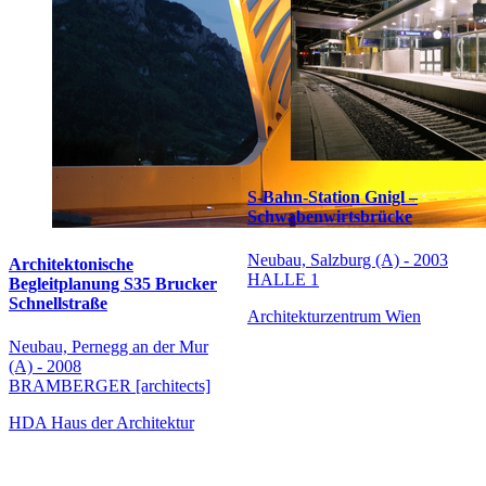
S-Bahn-Station Gnigl –
Schwabenwirtsbrücke
Neubau, Salzburg (A) - 2003
Architektonische
HALLE 1
Begleitplanung S35 Brucker
Schnellstraße
Architekturzentrum Wien
Neubau, Pernegg an der Mur
(A) - 2008
BRAMBERGER [architects]
HDA Haus der Architektur