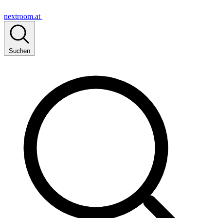
nextroom.at
Suchen