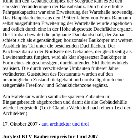
Rund um den Gebäudekomplex der Seegrube kam es zu den
stärksten Veränderungen der Bausubstanz. Durch die erhöhte
Fahrgastkapazität war eine Erweiterung der Wartehalle notwendig.
Das Hauptdach einer aus den 1950er Jahren von Franz Baumann
selbst ausgeführten Erweiterung der Wartehalle wurde angehoben
und östlich durch eine in der Höhe abgesetzte Dachfläche ergänzt.
Der Umbau bewahrt die prägnante Dachlandschaft, der Zubau
schiebt sich als eigenständiger, horizontaler Baukörper mit weitem
Ausblick ins Tal unter die bestehenden Dachflächen. Der
Küchenzubau an der Nordseite des Gebäudes, der gleichzeitig als
Lawinenschutz fungiert, wird als klar abgesetzter Baukörper in
Form eines eingeschossigen, durchlaufenden Sichtbetonwinkels
realisiert. Die durch verschiedene Umbauten früherer Jahre
veränderten Gaststuben des Restaurants wurden auf den
ursprünglichen Zustand rückgebaut und nordseitig durch eine
zeitgemäße Freeflow- und Schauküchenzone ergänzt.
Am Hafelekar wurden sämtliche späteren Zubauten im
Eingangsbereich abgebrochen und damit die alte Gebäudehülle
wieder hergestellt. (Text: Claudia Wedekind nach einem Text der
Architekten)
17. Oktober 2007 -
aut. architektur und tirol
Jurytext BTV Bauherrenpreis für Tirol 2007