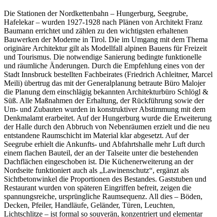
Die Stationen der Nordkettenbahn – Hungerburg, Seegrube,
Hafelekar – wurden 1927-1928 nach Plänen von Architekt Franz
Baumann errichtet und zählen zu den wichtigsten erhaltenen
Bauwerken der Moderne in Tirol. Die im Umgang mit dem Thema
originäre Architektur gilt als Modellfall alpinen Bauens für Freizeit
und Tourismus. Die notwendige Sanierung bedingte funktionelle
und räumliche Änderungen. Durch die Empfehlung eines von der
Stadt Innsbruck bestellten Fachbeirates (Friedrich Achleitner, Marcel
Meili) übertrug das mit der Generalplanung betraute Büro Malojer
die Planung dem einschlägig bekannten Architekturbüro Schlögl &
Süß. Alle Maßnahmen der Erhaltung, der Rückführung sowie der
Um- und Zubauten wurden in konstruktiver Abstimmung mit dem
Denkmalamt erarbeitet. Auf der Hungerburg wurde die Erweiterung
der Halle durch den Abbruch von Nebenräumen erzielt und die neu
entstandene Raumschicht im Material klar abgesetzt. Auf der
Seegrube erhielt die Ankunfts- und Abfahrtshalle mehr Luft durch
einem flachen Bauteil, der an der Talseite unter die bestehenden
Dachflächen eingeschoben ist. Die Küchenerweiterung an der
Nordseite funktioniert auch als „Lawinenschutz“, ergänzt als
Sichtbetonwinkel die Proportionen des Bestandes. Gaststuben und
Restaurant wurden von späteren Eingriffen befreit, zeigen die
spannungsreiche, ursprüngliche Raumsequenz. All dies – Böden,
Decken, Pfeiler, Handläufe, Geländer, Türen, Leuchten,
Lichtschlitze – ist formal so souverän, konzentriert und elementar