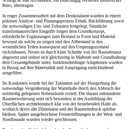
Schlögl & Süß Architekten, ein einschlägig versiertes Innsbrucker
Büro, übertragen.
In enger Zusammenarbeit mit dem Denkmalamt wurden in einem
präzisen Analyse- und Planungsprozess Erhalt, Rückführung sowie
die notwendigen Um- und Zubauten festgelegt. Sämtliche
transformatorischen Eingriffe folgen dem Grundkonzept,
erforderliche Ergänzungen zum Bestand in Form und Material
bewusst als solche zu zeigen und den Altbestand in den
wesentlichen Teilen konsequent auf den Ursprungszustand
rückzubauen. Neues ist durch klare Schnitte von der Bausubstanz
abgesetzt und ordnet sich gleichzeitig in Maßstab und Grundhaltung
dem Gesamtgebäude unter, funktionsbedingte Adaptionen wurden
in Bezug auf ihre Materialität und Ausprägung zurückhaltend
ausgeführt.
Im Konkreten wurde bei der Talstation auf der Hungerburg die
notwendige Vergrößerung der Wartehalle durch den Abbruch der
nordseitig gelegenen Nebenräume erzielt. Die daraus entstandene
Raumerweiterung setzt sich besonders in der Ausbildung der
Oberflächen architektonisch klar von der bestehenden Halle ab,
wodurch deren alte Dimension und der Raumeindruck spürbar
bleiben. Später ausgebrochene Fensteröffnungen in der West- und
Nordfassade wurden wieder geschlossen.