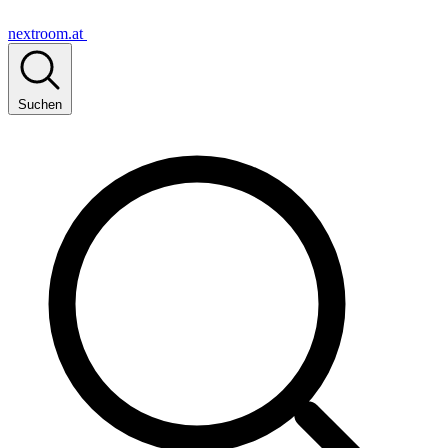
nextroom.at
Suchen