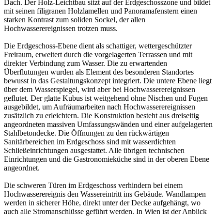
Dach. Der Holz-Leichtbau sitzt auf der Erdgeschosszone und bildet
mit seinen filigranen Holzlamellen und Panoramafenstern einen
starken Kontrast zum soliden Sockel, der allen
Hochwasserereignissen trotzen muss.
Die Erdgeschoss-Ebene dient als schattiger, wettergeschützter
Freiraum, erweitert durch die vorgelagerten Terrassen und mit
direkter Verbindung zum Wasser. Die zu erwartenden
Überflutungen wurden als Element des besonderen Standortes
bewusst in das Gestaltungskonzept integriert. Die untere Ebene liegt
über dem Wasserspiegel, wird aber bei Hochwasserereignissen
geflutet. Der glatte Kubus ist weitgehend ohne Nischen und Fugen
ausgebildet, um Aufräumarbeiten nach Hochwasserereignissen
zusätzlich zu erleichtern. Die Konstruktion besteht aus dreiseitig
angeordneten massiven Umfassungswänden und einer aufgelagerten
Stahlbetondecke. Die Öffnungen zu den rückwärtigen
Sanitärbereichen im Erdgeschoss sind mit wasserdichten
Schließeinrichtungen ausgestattet. Alle übrigen technischen
Einrichtungen und die Gastronomieküche sind in der oberen Ebene
angeordnet.
Die schweren Türen im Erdgeschoss verhindern bei einem
Hochwasserereignis den Wassereintritt ins Gebäude. Wandlampen
werden in sicherer Höhe, direkt unter der Decke aufgehängt, wo
auch alle Stromanschlüsse geführt werden. In Wien ist der Anblick