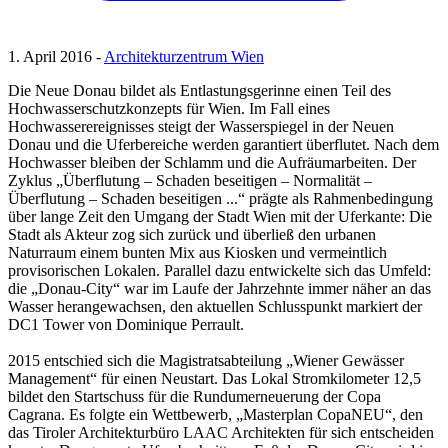
1. April 2016 -
Architekturzentrum Wien
Die Neue Donau bildet als Entlastungsgerinne einen Teil des
Hochwasserschutzkonzepts für Wien. Im Fall eines
Hochwasserereignisses steigt der Wasserspiegel in der Neuen
Donau und die Uferbereiche werden garantiert überflutet. Nach dem
Hochwasser bleiben der Schlamm und die Aufräumarbeiten. Der
Zyklus „Überflutung – Schaden beseitigen – Normalität –
Überflutung – Schaden beseitigen ...“ prägte als Rahmenbedingung
über lange Zeit den Umgang der Stadt Wien mit der Uferkante: Die
Stadt als Akteur zog sich zurück und überließ den urbanen
Naturraum einem bunten Mix aus Kiosken und vermeintlich
provisorischen Lokalen. Parallel dazu entwickelte sich das Umfeld:
die „Donau-City“ war im Laufe der Jahrzehnte immer näher an das
Wasser herangewachsen, den aktuellen Schlusspunkt markiert der
DC1 Tower von Dominique Perrault.
2015 entschied sich die Magistratsabteilung „Wiener Gewässer
Management“ für einen Neustart. Das Lokal Stromkilometer 12,5
bildet den Startschuss für die Rundumerneuerung der Copa
Cagrana. Es folgte ein Wettbewerb, „Masterplan CopaNEU“, den
das Tiroler Architekturbüro LAAC Architekten für sich entscheiden