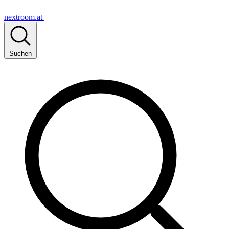
nextroom.at
Suchen