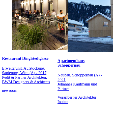
Restaurant Dinglstedtgasse
Apartmenthaus
Schoppernau
Erweiterung, Aufstockung,
Sanierung, Wien (A) - 2017
Neubau, Schoppernau (A) -
Pedit & Partner Architekten,
2021
BWM Designers & Architects
Johannes Kaufmann und
Partner
newroom
Vorarlberger Architektur
Institut