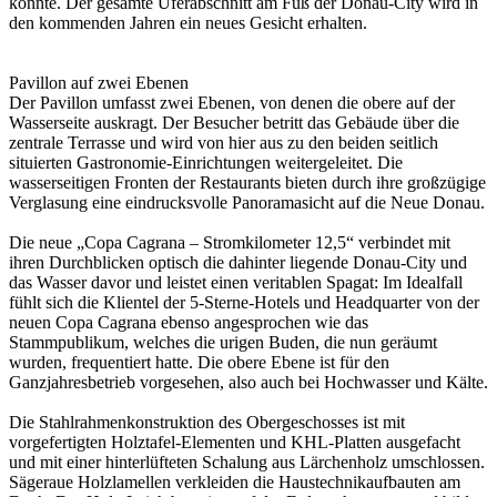
konnte. Der gesamte Uferabschnitt am Fuß der Donau-City wird in
den kommenden Jahren ein neues Gesicht erhalten.
Pavillon auf zwei Ebenen
Der Pavillon umfasst zwei Ebenen, von denen die obere auf der
Wasserseite auskragt. Der Besucher betritt das Gebäude über die
zentrale Terrasse und wird von hier aus zu den beiden seitlich
situierten Gastronomie-Einrichtungen weitergeleitet. Die
wasserseitigen Fronten der Restaurants bieten durch ihre großzügige
Verglasung eine eindrucksvolle Panoramasicht auf die Neue Donau.
Die neue „Copa Cagrana – Stromkilometer 12,5“ verbindet mit
ihren Durchblicken optisch die dahinter liegende Donau-City und
das Wasser davor und leistet einen veritablen Spagat: Im Idealfall
fühlt sich die Klientel der 5-Sterne-Hotels und Headquarter von der
neuen Copa Cagrana ebenso angesprochen wie das
Stammpublikum, welches die urigen Buden, die nun geräumt
wurden, frequentiert hatte. Die obere Ebene ist für den
Ganzjahresbetrieb vorgesehen, also auch bei Hochwasser und Kälte.
Die Stahlrahmenkonstruktion des Obergeschosses ist mit
vorgefertigten Holztafel-Elementen und KHL-Platten ausgefacht
und mit einer hinterlüfteten Schalung aus Lärchenholz umschlossen.
Sägeraue Holzlamellen verkleiden die Haustechnikaufbauten am