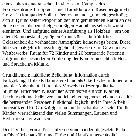
eines nahezu quadratischen Pavillons am Campus des
Förderzentrums für Sprach- und Hörbildung am Rosenberggürtel in
Graz. Ein kompakter Solitär. Der, wenn auch „nur“ eingeschoßig,
sich aufgrund seiner Proportion den ihm gebührenden Raum an der
Seite des erhabenen, dreigeschoßigen Haupthaus selbstbewusst
einnimmt. Und aufgrund seiner Ausführung als Holzbau – am von
altem Baumbestand geprägten Grundstück – in fröhlicher
Gelassenheit die vorhandene Atmosphäre keineswegs bricht. Diese
Idee sei maßgeblich ausschlaggebend gewesen zum Gewinn des
Wettbewerbs. Raum für 72 Kinder und 26 betreuende Personen
aufgrund der besonderen Förderung der Kinder hinsichtlich Hör-
und Sprachentwicklung.
Grundthemen: natürliche Belichtung, Information durch
Farbgebung, Holz als Baumaterial und als Oberfläche im Innenraum
und der Außenhaut. Durch das Verweben dieser qualitativen
Stilmittel errichteten Nussmüller Architekten ein von Klarheit,
Leichtigkeit und Selbstverständlichkeit getragenes Gebäude, das für
die betreuenden Personen funktional, logisch und in Ihrer Arbeit
unterstützend ist. Großzügig, ohne unüberschaubar zu sein, für die
Kinder, wertschätzend den vielen Stimmungen, Launen und
Bedürfnissen gewachsen.
Der Pavillon. Von außen: hölzerne voneinander abgesetzte Kuben,
in Oberflächenausführung, Farbe und Haptik unterschiedlich.