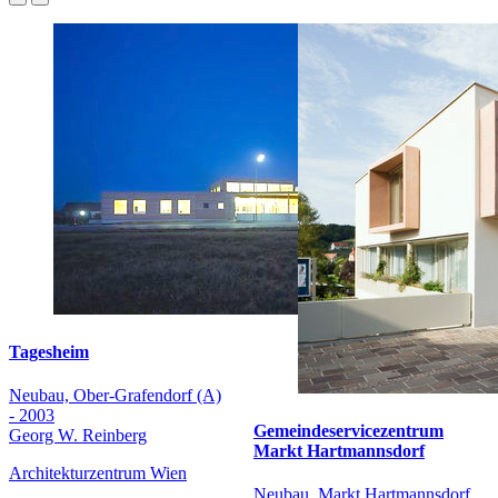
Tagesheim
Neubau, Ober-Grafendorf (A)
- 2003
Gemeindeservicezentrum
Georg W. Reinberg
Markt Hartmannsdorf
Architekturzentrum Wien
Neubau, Markt Hartmannsdorf