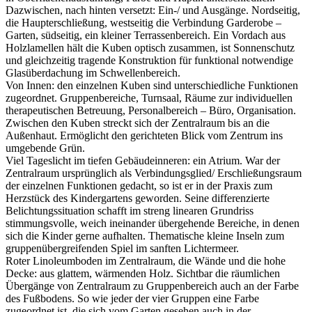
Dazwischen, nach hinten versetzt: Ein-/ und Ausgänge. Nordseitig,
die Haupterschließung, westseitig die Verbindung Garderobe –
Garten, südseitig, ein kleiner Terrassenbereich. Ein Vordach aus
Holzlamellen hält die Kuben optisch zusammen, ist Sonnenschutz
und gleichzeitig tragende Konstruktion für funktional notwendige
Glasüberdachung im Schwellenbereich.
Von Innen: den einzelnen Kuben sind unterschiedliche Funktionen
zugeordnet. Gruppenbereiche, Turnsaal, Räume zur individuellen
therapeutischen Betreuung, Personalbereich – Büro, Organisation.
Zwischen den Kuben streckt sich der Zentralraum bis an die
Außenhaut. Ermöglicht den gerichteten Blick vom Zentrum ins
umgebende Grün.
Viel Tageslicht im tiefen Gebäudeinneren: ein Atrium. War der
Zentralraum ursprünglich als Verbindungsglied/ Erschließungsraum
der einzelnen Funktionen gedacht, so ist er in der Praxis zum
Herzstück des Kindergartens geworden. Seine differenzierte
Belichtungssituation schafft im streng linearen Grundriss
stimmungsvolle, weich ineinander übergehende Bereiche, in denen
sich die Kinder gerne aufhalten. Thematische kleine Inseln zum
gruppenübergreifenden Spiel im sanften Lichtermeer.
Roter Linoleumboden im Zentralraum, die Wände und die hohe
Decke: aus glattem, wärmenden Holz. Sichtbar die räumlichen
Übergänge von Zentralraum zu Gruppenbereich auch an der Farbe
des Fußbodens. So wie jeder der vier Gruppen eine Farbe
zugeordnet ist, die sich vom Garten gesehen auch in der