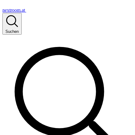
nextroom.at
Suchen