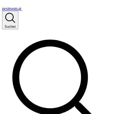
nextroom.at
Suchen