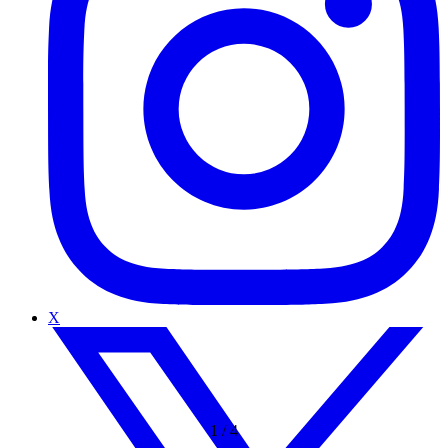
X
1
/
4