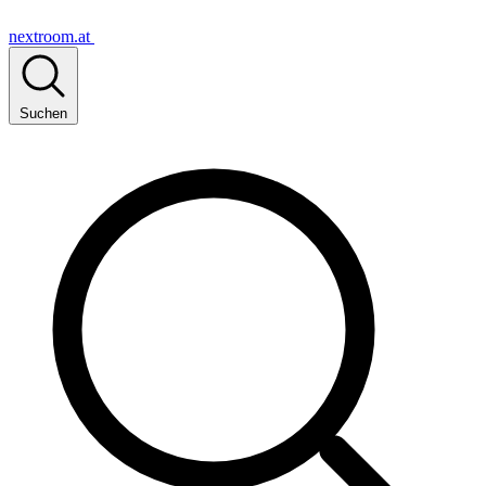
nextroom.at
Suchen