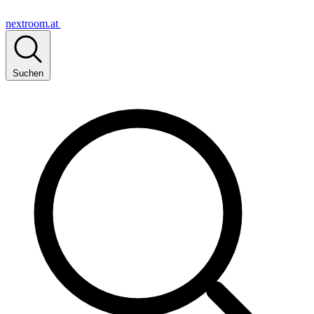
nextroom.at
Suchen