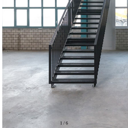
1
/
6