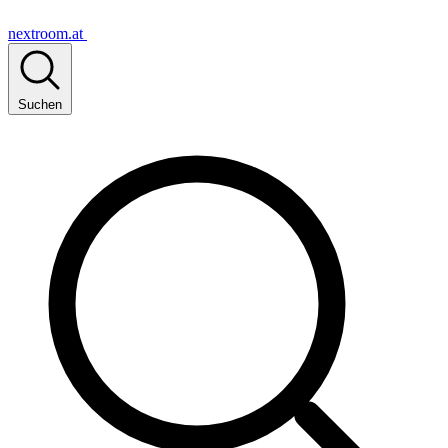
nextroom.at
Suchen