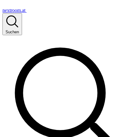
nextroom.at
Suchen