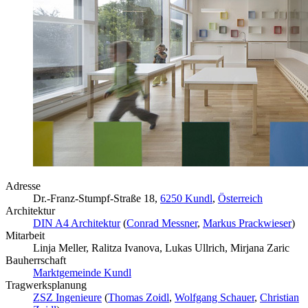
Adresse
Dr.-Franz-Stumpf-Straße 18,
6250 Kundl
,
Österreich
Architektur
DIN A4 Architektur
(
Conrad Messner
,
Markus Prackwieser
)
Mitarbeit
Linja Meller, Ralitza Ivanova, Lukas Ullrich, Mirjana Zaric
Bauherrschaft
Marktgemeinde Kundl
Tragwerksplanung
ZSZ Ingenieure
(
Thomas Zoidl
,
Wolfgang Schauer
,
Christian