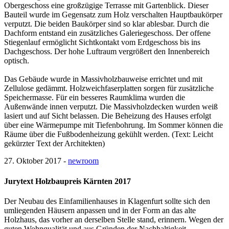
Obergeschoss eine großzügige Terrasse mit Gartenblick. Dieser
Bauteil wurde im Gegensatz zum Holz verschalten Hauptbaukörper
verputzt. Die beiden Baukörper sind so klar ablesbar. Durch die
Dachform entstand ein zusätzliches Galeriegeschoss. Der offene
Stiegenlauf ermöglicht Sichtkontakt vom Erdgeschoss bis ins
Dachgeschoss. Der hohe Luftraum vergrößert den Innenbereich
optisch.
Das Gebäude wurde in Massivholzbauweise errichtet und mit
Zellulose gedämmt. Holzweichfaserplatten sorgen für zusätzliche
Speichermasse. Für ein besseres Raumklima wurden die
Außenwände innen verputzt. Die Massivholzdecken wurden weiß
lasiert und auf Sicht belassen. Die Beheizung des Hauses erfolgt
über eine Wärmepumpe mit Tiefenbohrung. Im Sommer können die
Räume über die Fußbodenheizung gekühlt werden. (Text: Leicht
gekürzter Text der Architekten)
27. Oktober 2017 -
newroom
Jurytext Holzbaupreis Kärnten 2017
Der Neubau des Einfamilienhauses in Klagenfurt sollte sich den
umliegenden Häusern anpassen und in der Form an das alte
Holzhaus, das vorher an derselben Stelle stand, erinnern. Wegen der
guten Wohnqualität und aus Gründen der Nachhaltigkeit