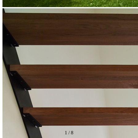
1
/
8