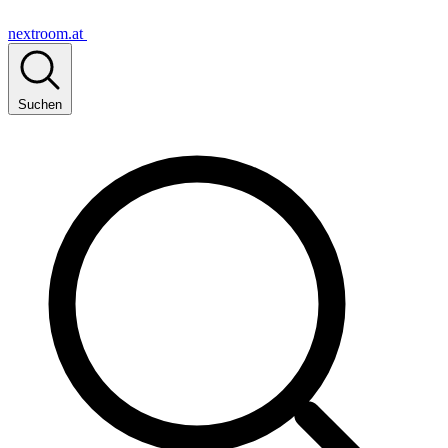
nextroom.at
Suchen