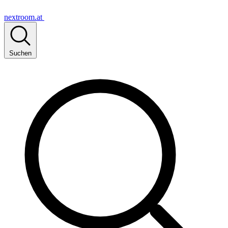
nextroom.at
Suchen