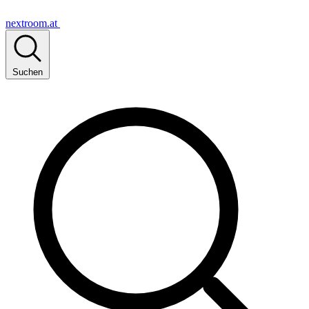
nextroom.at
Suchen