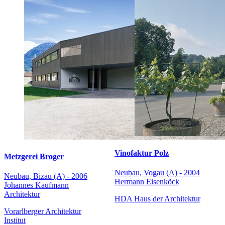
Vinofaktur Polz
Metzgerei Broger
Neubau, Vogau (A) - 2004
Neubau, Bizau (A) - 2006
Hermann Eisenköck
Johannes Kaufmann
Architektur
HDA Haus der Architektur
Vorarlberger Architektur
Institut