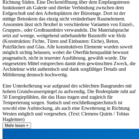
Richtung Süden. Eine Deckenöffnung über dem Empfangstresen
funktioniert als Galerie und direkte Verbindung zwischen dem
Erdgeschoß und den Arbeitsplätzen der Büroetage. Dort ist der
mittige Betonkern das einzig nicht veränderbare Raumelement.
Ansonsten lässt sich flexibel in verschiedene Varianten von Einzel-,
Gruppen-, oder Großraumbüro verwandeln. Die Materialsprache
setzt auf wenige, weitgehend unbehandelte Baustoffe wie Holz
(Konstruktion: Fichte, Türen und Einbauten: Eiche), Beton,
Putzflächen und Glas. Alle konstruktiven Elemente wurden soweit
möglich sichtig belassen, wobei die Oberflächenqualität bewusst
pragmatisch, nicht in teuerster Ausführung, gewählt wurde. Die
eingesetzten Mittel entsprechen damit dem gewünschten Zweck, die
Architektur wirkt authentisch und dank sorgfältiger Details und
Möblierung dennoch hochwertig.
Eine Unterkellerung war aufgrund des schlechten Baugrundes mit
hohem Grundwasserspiegel zu aufwendig. Die Bodenplatte ruht auf
50 Energiepfählen, die das Haus tragen und zugleich für
Temperierung sorgen. Statisch und erschließungstechnisch ist
sowohl eine Aufstockung, als auch eine Erweiterung in Richtung
Westen möglich und vorgesehen. (Text: Clemens Quirin / Tobias
Hagleitner)
Mehr lesen +