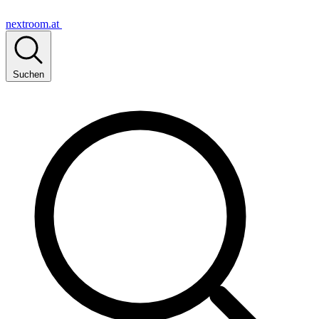
nextroom.at
Suchen