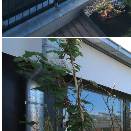
1
/
17