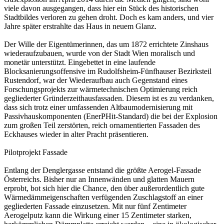
viele davon ausgegangen, dass hier ein Stück des historischen
Stadtbildes verloren zu gehen droht. Doch es kam anders, und vier
Jahre später erstrahlte das Haus in neuem Glanz.
Der Wille der Eigentümerinnen, das um 1872 errichtete Zinshaus
wiederaufzubauen, wurde von der Stadt Wien moralisch und
monetär unterstützt. Eingebettet in eine laufende
Blocksanierungsoffensive im Rudolfsheim-Fünfhauser Bezirksteil
Rustendorf, war der Wiederaufbau auch Gegenstand eines
Forschungsprojekts zur wärmetechnischen Optimierung reich
gegliederter Gründerzeithausfassaden. Diesem ist es zu verdanken,
dass sich trotz einer umfassenden Altbaumodernisierung mit
Passivhauskomponenten (EnerPHit-Standard) die bei der Explosion
zum großen Teil zerstörten, reich ornamentierten Fassaden des
Eckhauses wieder in alter Pracht präsentieren.
Pilotprojekt Fassade
Entlang der Denglergasse entstand die größte Aerogel-Fassade
Österreichs. Bisher nur an Innenwänden und glatten Mauern
erprobt, bot sich hier die Chance, den über außerordentlich gute
Wärmedämmeigenschaften verfügenden Zuschlagstoff an einer
gegliederten Fassade einzusetzen. Mit nur fünf Zentimeter
Aerogelputz kann die Wirkung einer 15 Zentimeter starken,