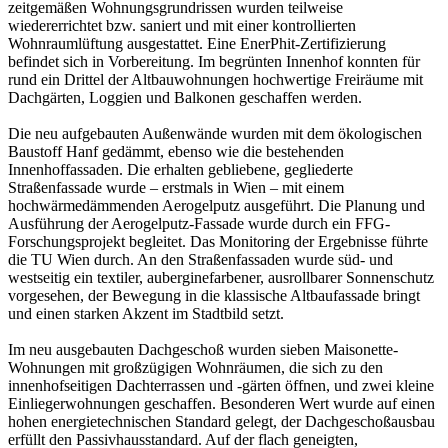
zeitgemäßen Wohnungsgrundrissen wurden teilweise
wiedererrichtet bzw. saniert und mit einer kontrollierten
Wohnraumlüftung ausgestattet. Eine EnerPhit-Zertifizierung
befindet sich in Vorbereitung. Im begrünten Innenhof konnten für
rund ein Drittel der Altbauwohnungen hochwertige Freiräume mit
Dachgärten, Loggien und Balkonen geschaffen werden.
Die neu aufgebauten Außenwände wurden mit dem ökologischen
Baustoff Hanf gedämmt, ebenso wie die bestehenden
Innenhoffassaden. Die erhalten gebliebene, gegliederte
Straßenfassade wurde – erstmals in Wien – mit einem
hochwärmedämmenden Aerogelputz ausgeführt. Die Planung und
Ausführung der Aerogelputz-Fassade wurde durch ein FFG-
Forschungsprojekt begleitet. Das Monitoring der Ergebnisse führte
die TU Wien durch. An den Straßenfassaden wurde süd- und
westseitig ein textiler, auberginefarbener, ausrollbarer Sonnenschutz
vorgesehen, der Bewegung in die klassische Altbaufassade bringt
und einen starken Akzent im Stadtbild setzt.
Im neu ausgebauten Dachgeschoß wurden sieben Maisonette-
Wohnungen mit großzügigen Wohnräumen, die sich zu den
innenhofseitigen Dachterrassen und -gärten öffnen, und zwei kleine
Einliegerwohnungen geschaffen. Besonderen Wert wurde auf einen
hohen energietechnischen Standard gelegt, der Dachgeschoßausbau
erfüllt den Passivhausstandard. Auf der flach geneigten,