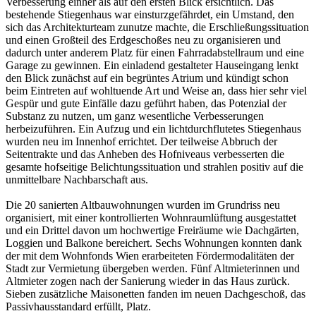
Verbesserung einher als auf den ersten Blick ersichtlich. Das
bestehende Stiegenhaus war einsturzgefährdet, ein Umstand, den
sich das Architekturteam zunutze machte, die Erschließungssituation
und einen Großteil des Erdgeschoßes neu zu organisieren und
dadurch unter anderem Platz für einen Fahrradabstellraum und eine
Garage zu gewinnen. Ein einladend gestalteter Hauseingang lenkt
den Blick zunächst auf ein begrüntes Atrium und kündigt schon
beim Eintreten auf wohltuende Art und Weise an, dass hier sehr viel
Gespür und gute Einfälle dazu geführt haben, das Potenzial der
Substanz zu nutzen, um ganz wesentliche Verbesserungen
herbeizuführen. Ein Aufzug und ein lichtdurchflutetes Stiegenhaus
wurden neu im Innenhof errichtet. Der teilweise Abbruch der
Seitentrakte und das Anheben des Hofniveaus verbesserten die
gesamte hofseitige Belichtungssituation und strahlen positiv auf die
unmittelbare Nachbarschaft aus.
Die 20 sanierten Altbauwohnungen wurden im Grundriss neu
organisiert, mit einer kontrollierten Wohnraumlüftung ausgestattet
und ein Drittel davon um hochwertige Freiräume wie Dachgärten,
Loggien und Balkone bereichert. Sechs Wohnungen konnten dank
der mit dem Wohnfonds Wien erarbeiteten Fördermodalitäten der
Stadt zur Vermietung übergeben werden. Fünf Altmieterinnen und
Altmieter zogen nach der Sanierung wieder in das Haus zurück.
Sieben zusätzliche Maisonetten fanden im neuen Dachgeschoß, das
Passivhausstandard erfüllt, Platz.