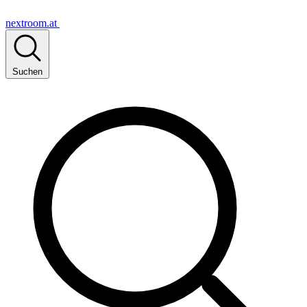
nextroom.at
Suchen