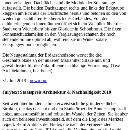
innenhofseitigen Dachfläche sind die Module der Solaranlage
aufgestellt. Die beiden Dachgaupen rechts und links der Eckgaupe
klappen am Eck aus der Dachfläche heraus und betonen so den von
weitem gut sichtbaren Eckbereich des Gebäudes. Von den
dahinterliegenden Innenräumen öffnet sich ein Weitblick über die
Stadt vom Wienerberg bis zur Gloriette in Schönbrunn. Die fixen
Sonnenschutzlamellen an den Verglasungen schatten die hoch
stehende Sonne optimal ab, während sie im Winter solare
Energiegewinne ermöglichen.
Die Neugestaltung der Erdgeschoßzone wertet die drei
Geschäftslokale an der äußeren Mariahilfer Straße auf, und
gewährleistet für die Zukunft eine nachhaltige Vermietung. (Text:
Architekt:innen, bearbeitet)
31. Juli 2019 -
newroom
Jurytext Staatspreis Architektur & Nachhaltigkeit 2019
Seit weit über hundert Jahren erweist sich die gründerzeitliche
Struktur, die das Gesicht und den Stadtkörper der Bundeshauptstadt
prägt, anpassungsfähig und robust im Wandel der Zeiten. Sie ist aber
auch ein beliebtes Investitionsfeld, auf dem die Logik des Marktes
regiert. Beim Anblick der Bilder, die nach der verheerenden
Gasexplosion im April 2014 durch die Medien gingen, sind wohl