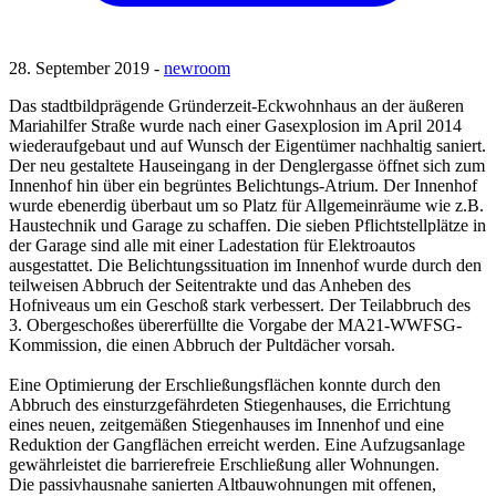
28. September 2019 -
newroom
Das stadtbildprägende Gründerzeit-Eckwohnhaus an der äußeren
Mariahilfer Straße wurde nach einer Gasexplosion im April 2014
wiederaufgebaut und auf Wunsch der Eigentümer nachhaltig saniert.
Der neu gestaltete Hauseingang in der Denglergasse öffnet sich zum
Innenhof hin über ein begrüntes Belichtungs-Atrium. Der Innenhof
wurde ebenerdig überbaut um so Platz für Allgemeinräume wie z.B.
Haustechnik und Garage zu schaffen. Die sieben Pflichtstellplätze in
der Garage sind alle mit einer Ladestation für Elektroautos
ausgestattet. Die Belichtungssituation im Innenhof wurde durch den
teilweisen Abbruch der Seitentrakte und das Anheben des
Hofniveaus um ein Geschoß stark verbessert. Der Teilabbruch des
3. Obergeschoßes übererfüllte die Vorgabe der MA21-WWFSG-
Kommission, die einen Abbruch der Pultdächer vorsah.
Eine Optimierung der Erschließungsflächen konnte durch den
Abbruch des einsturzgefährdeten Stiegenhauses, die Errichtung
eines neuen, zeitgemäßen Stiegenhauses im Innenhof und eine
Reduktion der Gangflächen erreicht werden. Eine Aufzugsanlage
gewährleistet die barrierefreie Erschließung aller Wohnungen.
Die passivhausnahe sanierten Altbauwohnungen mit offenen,