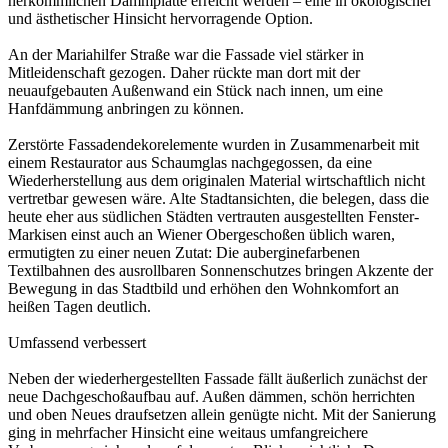
herkömmlichen Dämmplatte erreicht werden – eine in ökologischer
und ästhetischer Hinsicht hervorragende Option.
An der Mariahilfer Straße war die Fassade viel stärker in
Mitleidenschaft gezogen. Daher rückte man dort mit der
neuaufgebauten Außenwand ein Stück nach innen, um eine
Hanfdämmung anbringen zu können.
Zerstörte Fassadendekorelemente wurden in Zusammenarbeit mit
einem Restaurator aus Schaumglas nachgegossen, da eine
Wiederherstellung aus dem originalen Material wirtschaftlich nicht
vertretbar gewesen wäre. Alte Stadtansichten, die belegen, dass die
heute eher aus südlichen Städten vertrauten ausgestellten Fenster-
Markisen einst auch an Wiener Obergeschoßen üblich waren,
ermutigten zu einer neuen Zutat: Die auberginefarbenen
Textilbahnen des ausrollbaren Sonnenschutzes bringen Akzente der
Bewegung in das Stadtbild und erhöhen den Wohnkomfort an
heißen Tagen deutlich.
Umfassend verbessert
Neben der wiederhergestellten Fassade fällt äußerlich zunächst der
neue Dachgeschoßaufbau auf. Außen dämmen, schön herrichten
und oben Neues draufsetzen allein genügte nicht. Mit der Sanierung
ging in mehrfacher Hinsicht eine weitaus umfangreichere