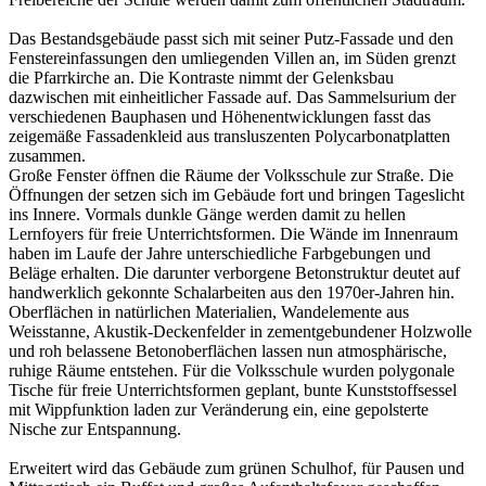
Das Bestandsgebäude passt sich mit seiner Putz-Fassade und den
Fenstereinfassungen den umliegenden Villen an, im Süden grenzt
die Pfarrkirche an. Die Kontraste nimmt der Gelenksbau
dazwischen mit einheitlicher Fassade auf. Das Sammelsurium der
verschiedenen Bauphasen und Höhenentwicklungen fasst das
zeigemäße Fassadenkleid aus transluszenten Polycarbonatplatten
zusammen.
Große Fenster öffnen die Räume der Volksschule zur Straße. Die
Öffnungen der setzen sich im Gebäude fort und bringen Tageslicht
ins Innere. Vormals dunkle Gänge werden damit zu hellen
Lernfoyers für freie Unterrichtsformen. Die Wände im Innenraum
haben im Laufe der Jahre unterschiedliche Farbgebungen und
Beläge erhalten. Die darunter verborgene Betonstruktur deutet auf
handwerklich gekonnte Schalarbeiten aus den 1970er-Jahren hin.
Oberflächen in natürlichen Materialien, Wandelemente aus
Weisstanne, Akustik-Deckenfelder in zementgebundener Holzwolle
und roh belassene Betonoberflächen lassen nun atmosphärische,
ruhige Räume entstehen. Für die Volksschule wurden polygonale
Tische für freie Unterrichtsformen geplant, bunte Kunststoffsessel
mit Wippfunktion laden zur Veränderung ein, eine gepolsterte
Nische zur Entspannung.
Erweitert wird das Gebäude zum grünen Schulhof, für Pausen und