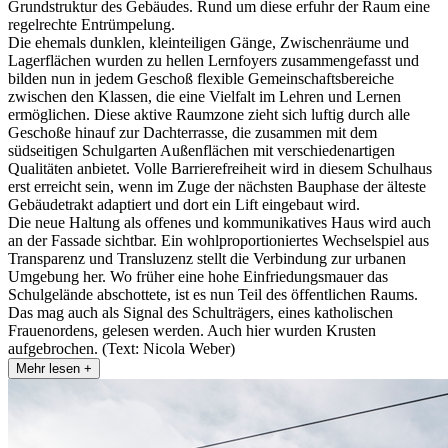
Grundstruktur des Gebäudes. Rund um diese erfuhr der Raum eine
regelrechte Entrümpelung.
Die ehemals dunklen, kleinteiligen Gänge, Zwischenräume und
Lagerflächen wurden zu hellen Lernfoyers zusammengefasst und
bilden nun in jedem Geschoß flexible Gemeinschaftsbereiche
zwischen den Klassen, die eine Vielfalt im Lehren und Lernen
ermöglichen. Diese aktive Raumzone zieht sich luftig durch alle
Geschoße hinauf zur Dachterrasse, die zusammen mit dem
südseitigen Schulgarten Außenflächen mit verschiedenartigen
Qualitäten anbietet. Volle Barrierefreiheit wird in diesem Schulhaus
erst erreicht sein, wenn im Zuge der nächsten Bauphase der älteste
Gebäudetrakt adaptiert und dort ein Lift eingebaut wird.
Die neue Haltung als offenes und kommunikatives Haus wird auch
an der Fassade sichtbar. Ein wohlproportioniertes Wechselspiel aus
Transparenz und Transluzenz stellt die Verbindung zur urbanen
Umgebung her. Wo früher eine hohe Einfriedungsmauer das
Schulgelände abschottete, ist es nun Teil des öffentlichen Raums.
Das mag auch als Signal des Schulträgers, eines katholischen
Frauenordens, gelesen werden. Auch hier wurden Krusten
aufgebrochen. (Text: Nicola Weber)
Mehr lesen +