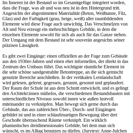
Im Inneren ist der Bestand so im Gesamtgefüge integriert worden,
dass die Frage, was alt und was neu ist in den Hintergrund tritt.
Angesichts der abgestimmten Materialität (Beton, Weißtanne, Filz,
Glas) und der Farbigkeit (grau, beige, weiß) aller raumbildenden
Elemente wird diese Frage auch unwichtig. Das Verschmelzen von
Alt und Neu erzeugt ein mehrschichtiges Gebilde, in dem die
einzelnen Elemente sowohl für sich als auch für das Ganze stehen.
Der Umgang mit dem Bestand ist sehr souverän angesichts seiner
präzisen Lässigkeit.
Es gibt zwei Eingänge: einen offiziellen an der Fuge zum Gebäude
aus den 1930er-Jahren und einen eher informellen, der direkt in das
Zentrum des Umbaus führt. Das wichtigste räumliche Element ist
die sehr schöne sandgestrahlte Betontreppe, an die sich gemischt
genutzte Bereiche anschließen. In der vertikalen Lernlandschaft
wird gelesen, gelernt, gegessen, gerannt, gesonnt und geplaudert.
Der Raum der Schule ist aus dem Schnitt entwickelt, und es gelingt
den Architekt:innen mühelos, die verschiedenen Bestandsbauten mit
unterschiedlichen Niveaus sowohl innen wie außen lustvoll
miteinander zu verknüpfen. Man bewegt sich gerne durch das
Gebäude, das aus zahlreichen Über-, Durch- und Eingängen
gebildet ist und in einer schlaufenartigen Bewegung über drei
Geschoße überraschend Räume verknüpft. Ein wirklich
phantastisches dreidimensionales Gebilde, bei dem man sich
wünscht, es im Alltag benutzen zu dürfen. (Jurytext: Anne-Julchen