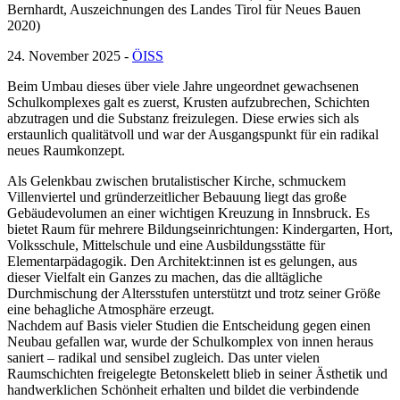
Bernhardt, Auszeichnungen des Landes Tirol für Neues Bauen
2020)
24. November 2025 -
ÖISS
Beim Umbau dieses über viele Jahre ungeordnet gewachsenen
Schulkomplexes galt es zuerst, Krusten aufzubrechen, Schichten
abzutragen und die Substanz freizulegen. Diese erwies sich als
erstaunlich qualitätvoll und war der Ausgangspunkt für ein radikal
neues Raumkonzept.
Als Gelenkbau zwischen brutalistischer Kirche, schmuckem
Villenviertel und gründerzeitlicher Bebauung liegt das große
Gebäudevolumen an einer wichtigen Kreuzung in Innsbruck. Es
bietet Raum für mehrere Bildungseinrichtungen: Kindergarten, Hort,
Volksschule, Mittelschule und eine Ausbildungsstätte für
Elementarpädagogik. Den Architekt:innen ist es gelungen, aus
dieser Vielfalt ein Ganzes zu machen, das die alltägliche
Durchmischung der Altersstufen unterstützt und trotz seiner Größe
eine behagliche Atmosphäre erzeugt.
Nachdem auf Basis vieler Studien die Entscheidung gegen einen
Neubau gefallen war, wurde der Schulkomplex von innen heraus
saniert – radikal und sensibel zugleich. Das unter vielen
Raumschichten freigelegte Betonskelett blieb in seiner Ästhetik und
handwerklichen Schönheit erhalten und bildet die verbindende