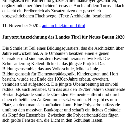
Mittagstisch ein Buffet und großes Aufenthaltsfoyer geschaffen,
ergänzt mit einer überdachten Terrasse. Auch auf dem Turnsaaldach
entsteht ein Freibereich als Zusatznutzen der gesetzlich
vorgeschriebenen Fluchtwege. (Text: Architektin, bearbeitet)
11. November 2020 -
aut. architektur und tirol
Jurytext Auszeichnung des Landes Tirol für Neues Bauen 2020
Die Schule ist Teil eines Bildungsquartiers, das die Architektin über
Jahre entwickelt hat. Alle Umbauten besitzen einen eigenen
Charakter und sind aus dem Bestand heraus entwickelt. Die
Schulsanierung Kettenbrücke ist das jüngste Projekt. Das
Bildungsensemble, das aus Volksschule, Mittelschule,
Bildungsanstalt für Elementarpädagogik, Kindergarten und Hort
besteht, wurde seit Ende der 1930er-Jahre erbaut, erweitert,
verändert und aufgestockt. Die jüngste Überarbeitung ist sowohl
radikal als auch sensibel. Um das aus den 1970er-Jahren stammende
Bestandsgebäude sind alle störenden Elemente entfernt und durch
einen einheitlichen Außenraum ersetzt worden. Hier gibt es nun
Platz, an dem man sich aufhalten kann. Eine Polycarbonatfassade
umfängt den massiven Baukörper und schafft ein lichtes Gebäude
als Kopf des Ensembles. Zwischen die Polycarbonatfelder fügen
sich große Fenster ein, die Licht in den Schulbau lassen.