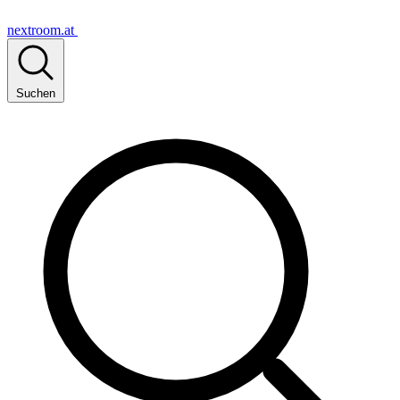
nextroom.at
Suchen