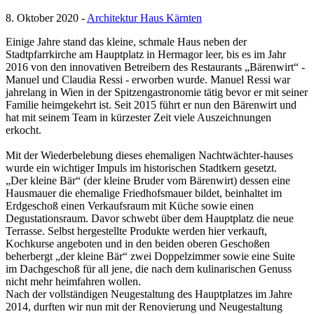
8. Oktober 2020 -
Architektur Haus Kärnten
Einige Jahre stand das kleine, schmale Haus neben der
Stadtpfarrkirche am Hauptplatz in Hermagor leer, bis es im Jahr
2016 von den innovativen Betreibern des Restaurants „Bärenwirt“ -
Manuel und Claudia Ressi - erworben wurde. Manuel Ressi war
jahrelang in Wien in der Spitzengastronomie tätig bevor er mit seiner
Familie heimgekehrt ist. Seit 2015 führt er nun den Bärenwirt und
hat mit seinem Team in kürzester Zeit viele Auszeichnungen
erkocht.
Mit der Wiederbelebung dieses ehemaligen Nachtwächter-hauses
wurde ein wichtiger Impuls im historischen Stadtkern gesetzt.
„Der kleine Bär“ (der kleine Bruder vom Bärenwirt) dessen eine
Hausmauer die ehemalige Friedhofsmauer bildet, beinhaltet im
Erdgeschoß einen Verkaufsraum mit Küche sowie einen
Degustationsraum. Davor schwebt über dem Hauptplatz die neue
Terrasse. Selbst hergestellte Produkte werden hier verkauft,
Kochkurse angeboten und in den beiden oberen Geschoßen
beherbergt „der kleine Bär“ zwei Doppelzimmer sowie eine Suite
im Dachgeschoß für all jene, die nach dem kulinarischen Genuss
nicht mehr heimfahren wollen.
Nach der vollständigen Neugestaltung des Hauptplatzes im Jahre
2014, durften wir nun mit der Renovierung und Neugestaltung