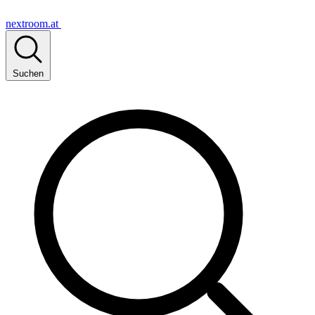
nextroom.at
Suchen