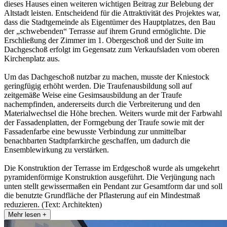
dieses Hauses einen weiteren wichtigen Beitrag zur Belebung der
Altstadt leisten. Entscheidend für die Attraktivität des Projektes war,
dass die Stadtgemeinde als Eigentümer des Hauptplatzes, den Bau
der „schwebenden“ Terrasse auf ihrem Grund ermöglichte. Die
Erschließung der Zimmer im 1. Obergeschoß und der Suite im
Dachgeschoß erfolgt im Gegensatz zum Verkaufsladen vom oberen
Kirchenplatz aus.
Um das Dachgeschoß nutzbar zu machen, musste der Kniestock
geringfügig erhöht werden. Die Traufenausbildung soll auf
zeitgemäße Weise eine Gesimsausbildung an der Traufe
nachempfinden, andererseits durch die Verbreiterung und den
Materialwechsel die Höhe brechen. Weiters wurde mit der Farbwahl
der Fassadenplatten, der Formgebung der Traufe sowie mit der
Fassadenfarbe eine bewusste Verbindung zur unmittelbar
benachbarten Stadtpfarrkirche geschaffen, um dadurch die
Ensemblewirkung zu verstärken.
Die Konstruktion der Terrasse im Erdgeschoß wurde als umgekehrt
pyramidenförmige Konstruktion ausgeführt. Die Verjüngung nach
unten stellt gewissermaßen ein Pendant zur Gesamtform dar und soll
die benutzte Grundfläche der Pflasterung auf ein Mindestmaß
reduzieren. (Text: Architekten)
Mehr lesen +