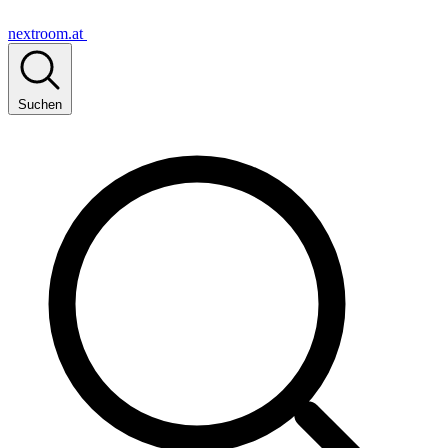
nextroom.at
Suchen