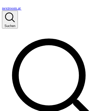
nextroom.at
Suchen