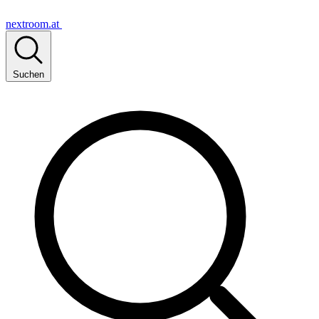
nextroom.at
Suchen