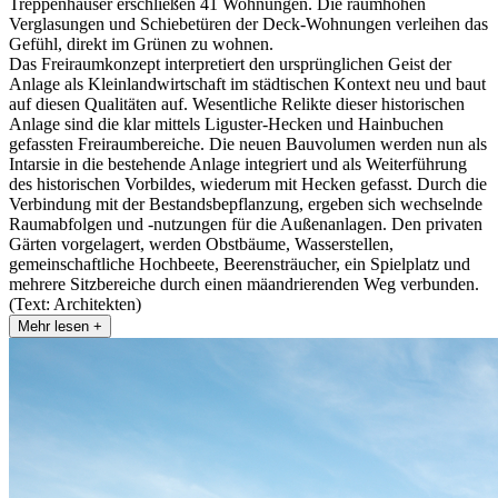
Treppenhäuser erschließen 41 Wohnungen. Die raumhohen
Verglasungen und Schiebetüren der Deck-Wohnungen verleihen das
Gefühl, direkt im Grünen zu wohnen.
Das Freiraumkonzept interpretiert den ursprünglichen Geist der
Anlage als Kleinlandwirtschaft im städtischen Kontext neu und baut
auf diesen Qualitäten auf. Wesentliche Relikte dieser historischen
Anlage sind die klar mittels Liguster-Hecken und Hainbuchen
gefassten Freiraumbereiche. Die neuen Bauvolumen werden nun als
Intarsie in die bestehende Anlage integriert und als Weiterführung
des historischen Vorbildes, wiederum mit Hecken gefasst. Durch die
Verbindung mit der Bestandsbepflanzung, ergeben sich wechselnde
Raumabfolgen und -nutzungen für die Außenanlagen. Den privaten
Gärten vorgelagert, werden Obstbäume, Wasserstellen,
gemeinschaftliche Hochbeete, Beerensträucher, ein Spielplatz und
mehrere Sitzbereiche durch einen mäandrierenden Weg verbunden.
(Text: Architekten)
Mehr lesen +