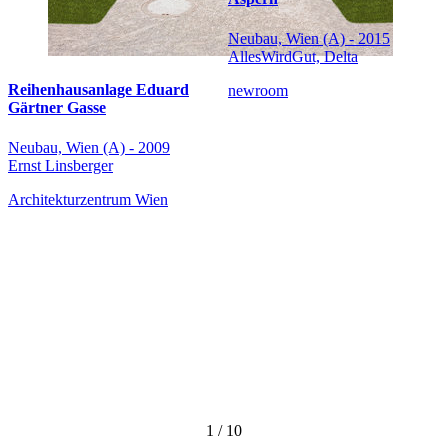
Neubau, Wien (A) - 2015
AllesWirdGut, Delta
Reihenhausanlage Eduard
newroom
Gärtner Gasse
Neubau, Wien (A) - 2009
Ernst Linsberger
Architekturzentrum Wien
1
/
10