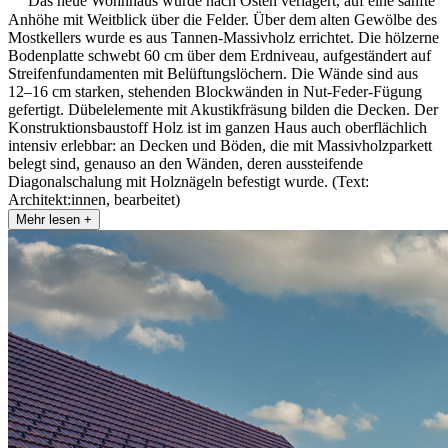
Das neue Wohnhaus wurde nach Osten verlagert, auf eine sanfte
Anhöhe mit Weitblick über die Felder. Über dem alten Gewölbe des
Mostkellers wurde es aus Tannen-Massivholz errichtet. Die hölzerne
Bodenplatte schwebt 60 cm über dem Erdniveau, aufgeständert auf
Streifenfundamenten mit Belüftungslöchern. Die Wände sind aus
12–16 cm starken, stehenden Blockwänden in Nut-Feder-Fügung
gefertigt. Dübelelemente mit Akustikfräsung bilden die Decken. Der
Konstruktionsbaustoff Holz ist im ganzen Haus auch oberflächlich
intensiv erlebbar: an Decken und Böden, die mit Massivholzparkett
belegt sind, genauso an den Wänden, deren aussteifende
Diagonalschalung mit Holznägeln befestigt wurde. (Text:
Architekt:innen, bearbeitet)
Mehr lesen +