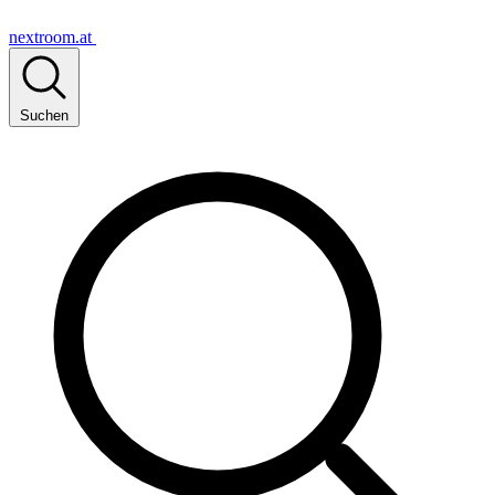
nextroom.at
Suchen