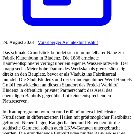
29. August 2023 -
Vorarlberger Architektur Institut
Das schmale Grundstück befindet sich in unmittelbarer Nähe zur
Fabrik Klarenbunn in Bludenz. Die 1886 errichtete
Baumwollspinnerei verfügt über ein eigenes Wasserkraftwerk. Der
knapp sechs Meter hohe Damm des Werkskanals grenzt südseitig
direkt an den Bauplatz, bevor er als Viadukt ins Fabriksareal
mündet. Die Stadt Bludenz und der Grundeigentümer Werit Handels
GmbH entwickelten an diesem Standort das Projekt Werkhof
Bludenz in öffentlich–privater Partnerschaft; das Areal des
ehemaligen Bauhofs gegenüber bot keine entsprechenden
Platzreserven.
Im Raumprogramm wurden rund 600 m² unterschiedlichster
Nutzflächen in differenzierten Hallen mit größtmöglicher Flexibilität
gefordert. Neben Lager, Rangierflächen und Bereichen für die
städtische Gärtnerei sollten auch LKW-Garagen untergebracht
werden. Die grundlegende Entwurfsidee für das Bauwerk war es,