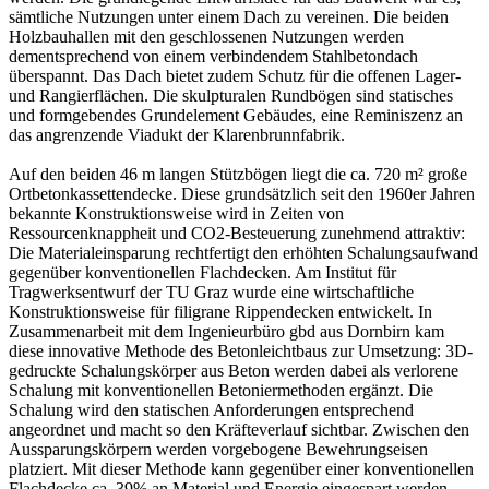
sämtliche Nutzungen unter einem Dach zu vereinen. Die beiden
Holzbauhallen mit den geschlossenen Nutzungen werden
dementsprechend von einem verbindendem Stahlbetondach
überspannt. Das Dach bietet zudem Schutz für die offenen Lager-
und Rangierflächen. Die skulpturalen Rundbögen sind statisches
und formgebendes Grundelement Gebäudes, eine Reminiszenz an
das angrenzende Viadukt der Klarenbrunnfabrik.
Auf den beiden 46 m langen Stützbögen liegt die ca. 720 m² große
Ortbetonkassettendecke. Diese grundsätzlich seit den 1960er Jahren
bekannte Konstruktionsweise wird in Zeiten von
Ressourcenknappheit und CO2-Besteuerung zunehmend attraktiv:
Die Materialeinsparung rechtfertigt den erhöhten Schalungsaufwand
gegenüber konventionellen Flachdecken. Am Institut für
Tragwerksentwurf der TU Graz wurde eine wirtschaftliche
Konstruktionsweise für filigrane Rippendecken entwickelt. In
Zusammenarbeit mit dem Ingenieurbüro gbd aus Dornbirn kam
diese innovative Methode des Betonleichtbaus zur Umsetzung: 3D-
gedruckte Schalungskörper aus Beton werden dabei als verlorene
Schalung mit konventionellen Betoniermethoden ergänzt. Die
Schalung wird den statischen Anforderungen entsprechend
angeordnet und macht so den Kräfteverlauf sichtbar. Zwischen den
Aussparungskörpern werden vorgebogene Bewehrungseisen
platziert. Mit dieser Methode kann gegenüber einer konventionellen
Flachdecke ca. 39% an Material und Energie eingespart werden.