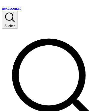
nextroom.at
Suchen