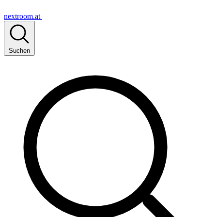
nextroom.at
Suchen