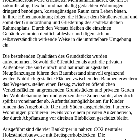
zukunftsfähig, flexibel und nachhaltig gedachten Wohnungen
dringend benötigten, kostengünstigen Raum zum Leben bieten.
In ihrer Höhenanordnung folgen die Häuser dem Straßenverlauf und
somit der Grundordnung und Gliederung des städtebaulichen
Rahmenplans. Durch den Versatz bleiben die einzelnen
Gebäudevolumina deutlich ablesbar und fügen sich auf
selbstverständlich wirkende Weise in die unmittelbare Umgebung
ein.
Die bestehenden Qualitäten des Grundstücks wurden
aufgenommen. Sowohl die öffentlichen als auch die privaten
Außenbereiche sind einfach und naturnah ausgestaltet.
Neupflanzungen führen den Baumbestand sinnvoll ergänzend
weiter. Natürlich gestaltete Flächen zwischen den Bäumen erweitern
das Wegenetz, stellen einen Bezug zwischen öffentlichen
Verkehrsflächen, angrenzenden Grundstücken und privaten Gärten
der Wohnbebauung her und grenzen diese Zonen subtil, aber doch
spürbar voneinander ab. Aufenthaltsmöglichkeiten für Kinder
runden das Angebot ab. Die nach Süden ausgerichteten Parterre-
Wohnungen profitieren jeweils von einem privaten Außenbereich,
der durch Abpflanzung vor direkten Einblicken geschützt bleibt.
Ausgeführt sind die vier Baukörper in nahezu CO2-neutraler
Holzständerbauweise mit Brettsperrholzdecken. Die