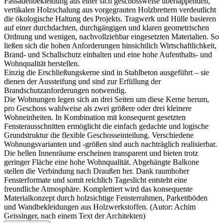
Fassadenbekleidung aus einer sich geschossweise überlappenden,
vertikalen Holzschalung aus vorgegrauten Holzbrettern verdeutlicht
die ökologische Haltung des Projekts. Tragwerk und Hülle basieren
auf einer durchdachten, durchgängigen und klaren geometrischen
Ordnung und wenigen, nachvollziehbar eingesetzten Materialien. So
ließen sich die hohen Anforderungen hinsichtlich Wirtschaftlichkeit,
Brand- und Schallschutz einhalten und eine hohe Aufenthalts- und
Wohnqualität herstellen.
Einzig die Erschließungskerne sind in Stahlbeton ausgeführt – sie
dienen der Aussteifung und sind zur Erfüllung der
Brandschutzanforderungen notwendig.
Die Wohnungen legen sich an drei Seiten um diese Kerne herum,
pro Geschoss wahlweise als zwei größere oder drei kleinere
Wohneinheiten. In Kombination mit konsequent gesetzten
Fensterausschnitten ermöglicht die einfach gedachte und logische
Grundstruktur die flexible Geschosseinteilung. Verschiedene
Wohnungsvarianten und -größen sind auch nachträglich realisierbar.
Die hellen Innenräume erscheinen transparent und bieten trotz
geringer Fläche eine hohe Wohnqualität. Abgehängte Balkone
stellen die Verbindung nach Draußen her. Dank raumhoher
Fensterformate und somit reichlich Tageslicht entsteht eine
freundliche Atmosphäre. Komplettiert wird das konsequente
Materialkonzept durch holzsichtige Fensterrahmen, Parkettböden
und Wandbekleidungen aus Holzwerkstoffen. (Autor: Achim
Geissinger, nach einem Text der Architekten)