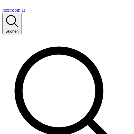
nextroom.at
Suchen