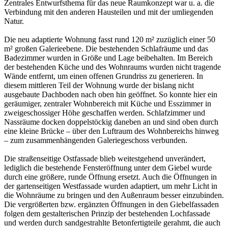
Zentrales Entwurfsthema für das neue Raumkonzept war u. a. die
Verbindung mit den anderen Hausteilen und mit der umliegenden
Natur.
Die neu adaptierte Wohnung fasst rund 120 m² zuzüglich einer 50
m² großen Galerieebene. Die bestehenden Schlafräume und das
Badezimmer wurden in Größe und Lage beibehalten. Im Bereich
der bestehenden Küche und des Wohnraums wurden nicht tragende
Wände entfernt, um einen offenen Grundriss zu generieren. In
diesem mittleren Teil der Wohnung wurde der bislang nicht
ausgebaute Dachboden nach oben hin geöffnet. So konnte hier ein
geräumiger, zentraler Wohnbereich mit Küche und Esszimmer in
zweigeschossiger Höhe geschaffen werden. Schlafzimmer und
Nassräume docken doppelstöckig daneben an und sind oben durch
eine kleine Brücke – über den Luftraum des Wohnbereichs hinweg
– zum zusammenhängenden Galeriegeschoss verbunden.
Die straßenseitige Ostfassade blieb weitestgehend unverändert,
lediglich die bestehende Fensteröffnung unter dem Giebel wurde
durch eine größere, runde Öffnung ersetzt. Auch die Öffnungen in
der gartenseitigen Westfassade wurden adaptiert, um mehr Licht in
die Wohnräume zu bringen und den Außenraum besser einzubinden.
Die vergrößerten bzw. ergänzten Öffnungen in den Giebelfassaden
folgen dem gestalterischen Prinzip der bestehenden Lochfassade
und werden durch sandgestrahlte Betonfertigteile gerahmt, die auch