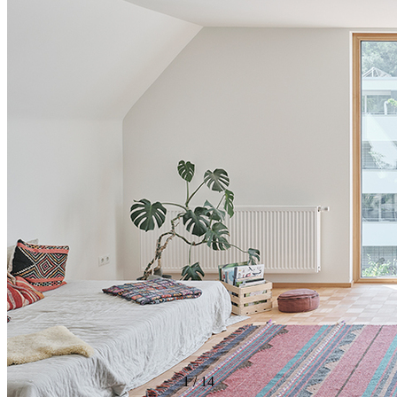
1
/
14