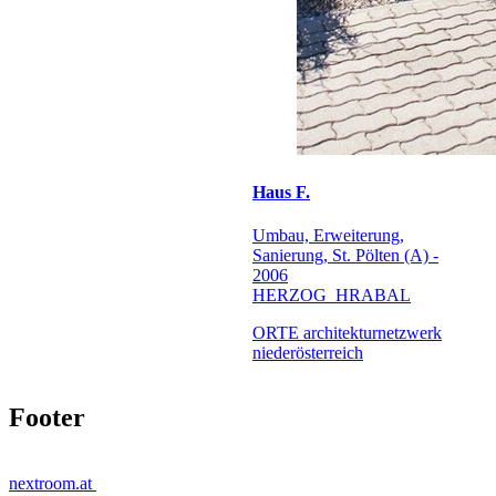
Haus F.
Umbau, Erweiterung,
Sanierung, St. Pölten (A) -
2006
HERZOG_HRABAL
ORTE architekturnetzwerk
niederösterreich
Footer
nextroom.at