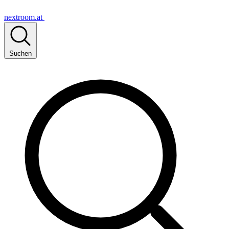
nextroom.at
Suchen